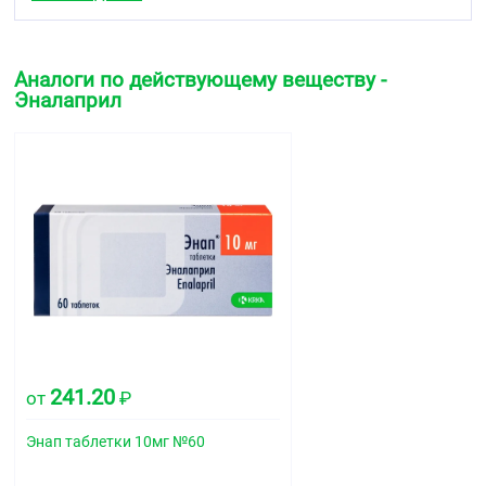
мг, тальк 3,00 мг, магния стеарат 0,85 мг
1 таблетка 5 мг содержит:
Аналоги по действующему веществу -
Активное вещество: Эналаприла малеат 5,00 мг
Эналаприл
Вспомогательные вещества: натрия
гидрокарбонат 2,60 мг, лактозы моногидрат 129,80
мг, крахмал кукурузный 22,40 мг, гипролоза 2,50
мг, тальк 6,00 мг, магния стеарат 1,70 мг
1 таблетка 10 мг содержит:
Активное вещество: Эналаприла малеат 10,00 мг
Вспомогательные вещества: натрия
гидрокарбонат 5,10 мг, лактозы моногидрат 124,60
мг, крахмал кукурузный 21,40 мг, тальк 6,00 мг,
магния стеарат 1,70 мг, краситель железа оксид
красный (Е172) 1,20 мг
241.20
от
₽
1 таблетка 20 мг содержит:
Энап таблетки 10мг №60
Активное вещество: Эналаприла малеат 20,00 мг