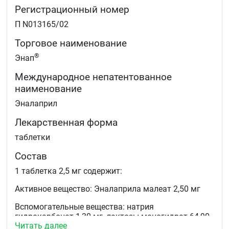
миокарда
Регистрационный номер
снижения частоты госпитализаций по поводу
нестабильной стенокардии.
П N013165/02
Торговое наименование
®
Энап
Международное непатентованное
наименование
Эналаприл
Лекарственная форма
таблетки
Состав
1 таблетка 2,5 мг содержит:
Активное вещество: Эналаприла малеат 2,50 мг
Вспомогательные вещества: натрия
гидрокарбонат 1,30 мг, лактозы моногидрат 64,90
Читать далее
мг, крахмал кукурузный 11,20 мг, гипролоза 1,25