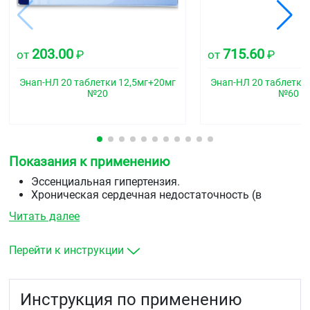
203.00
715.60
от
₽
от
₽
Энап-НЛ 20 таблетки 12,5мг+20мг
Энап-НЛ 20 таблетки
№20
№60
Показания к применению
Эссенциальная гипертензия.
Хроническая сердечная недостаточность (в
составе комбинированной терапии).
Читать далее
Профилактика развития клинически выраженной
сердечной недостаточности у пациентов с
бессимптомной дисфункцией левого желудочка (в
Перейти к инструкции
составе комбинированной терапии).
Профилактика коронарной ишемии у пациентов с
дисфункцией левого желудочка с целью:
Инструкция по применению
уменьшения частоты развития инфаркта