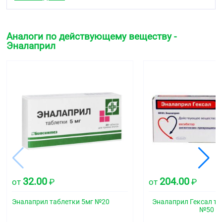
мг, тальк 3,00 мг, магния стеарат 0,85 мг
1 таблетка 5 мг содержит:
Аналоги по действующему веществу -
Активное вещество: Эналаприла малеат 5,00 мг
Эналаприл
Вспомогательные вещества: натрия
гидрокарбонат 2,60 мг, лактозы моногидрат 129,80
мг, крахмал кукурузный 22,40 мг, гипролоза 2,50
мг, тальк 6,00 мг, магния стеарат 1,70 мг
1 таблетка 10 мг содержит:
Активное вещество: Эналаприла малеат 10,00 мг
Вспомогательные вещества: натрия
гидрокарбонат 5,10 мг, лактозы моногидрат 124,60
мг, крахмал кукурузный 21,40 мг, тальк 6,00 мг,
магния стеарат 1,70 мг, краситель железа оксид
красный (Е172) 1,20 мг
32.00
204.00
от
₽
от
₽
1 таблетка 20 мг содержит:
Эналаприл таблетки 5мг №20
Эналаприл Гексал та
№50
Активное вещество: Эналаприла малеат 20,00 мг