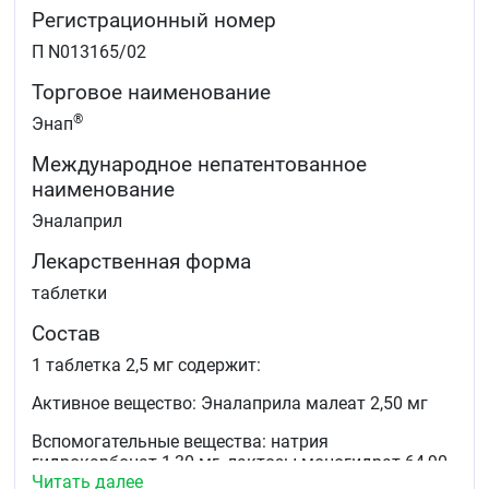
миокарда
Регистрационный номер
снижения частоты госпитализаций по поводу
нестабильной стенокардии.
П N013165/02
Торговое наименование
®
Энап
Международное непатентованное
наименование
Эналаприл
Лекарственная форма
таблетки
Состав
1 таблетка 2,5 мг содержит:
Активное вещество: Эналаприла малеат 2,50 мг
Вспомогательные вещества: натрия
гидрокарбонат 1,30 мг, лактозы моногидрат 64,90
Читать далее
мг, крахмал кукурузный 11,20 мг, гипролоза 1,25