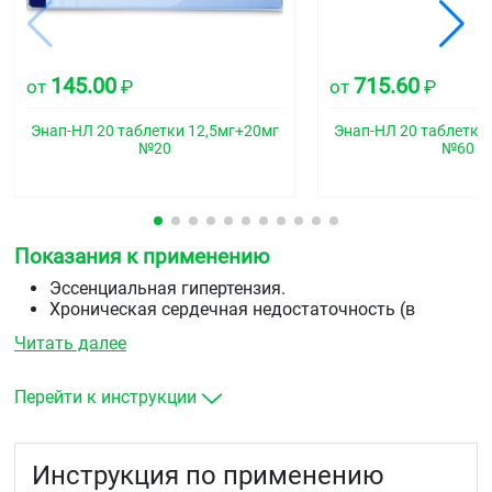
145.00
715.60
от
₽
от
₽
Энап-НЛ 20 таблетки 12,5мг+20мг
Энап-НЛ 20 таблетки
№20
№60
Показания к применению
Эссенциальная гипертензия.
Хроническая сердечная недостаточность (в
составе комбинированной терапии).
Читать далее
Профилактика развития клинически выраженной
сердечной недостаточности у пациентов с
бессимптомной дисфункцией левого желудочка (в
Перейти к инструкции
составе комбинированной терапии).
Профилактика коронарной ишемии у пациентов с
дисфункцией левого желудочка с целью:
Инструкция по применению
уменьшения частоты развития инфаркта