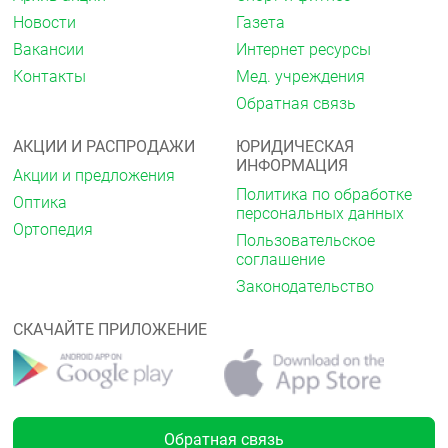
самого протеза. Чтобы тюбик легко открывался,
крышка и носик должны быть сухими. После
Новости
Газета
использования закройте тубу крышкой. Хранить в
Вакансии
Интернет ресурсы
недоступном для детей месте. Не используйте
Контакты
Мед. учреждения
крем, если целостность упаковки нарушена.
Обратная связь
Условия хранения
Хранить при температуре не выше 30 °С в
АКЦИИ И РАСПРОДАЖИ
ЮРИДИЧЕСКАЯ
недоступном для детей месте.
ИНФОРМАЦИЯ
Акции и предложения
Политика по обработке
Срок годности
Оптика
персональных данных
Ортопедия
3 года.
Пользовательское
соглашение
Законодательство
СКАЧАЙТЕ ПРИЛОЖЕНИЕ
Обратная связь