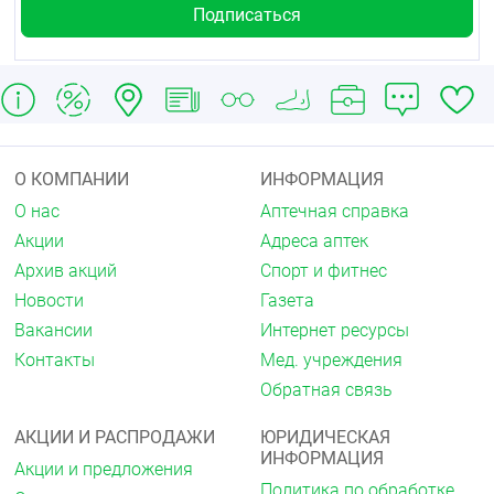
Haemophilus influenzae (чувствительные и
резистентные к ампициллину),
Haemophilus parainfluenzae,
Helicobacter pylori,
Klebsiella spp. (в том числе Klebsiella oxytoca,
Klebsiella pneumoniae),
О КОМПАНИИ
ИНФОРМАЦИЯ
О нас
Аптечная справка
Moraxella catarrhalis,
Акции
Адреса аптек
Morganella morganii,
Архив акций
Спорт и фитнес
Neisseria gonorrhoeae (продуцирующие и не
Новости
Газета
продуцирующие пенициллиназу),
Вакансии
Интернет ресурсы
Neisseria meningitidis,
Контакты
Мед. учреждения
Pasteurella spp. (в том числе Pasteurella canis,
Обратная связь
Pasteurella dagmatis, Pasteurella multocida), Proteus
mirabilis,
АКЦИИ И РАСПРОДАЖИ
ЮРИДИЧЕСКАЯ
ИНФОРМАЦИЯ
Proteus vulgaris,
Акции и предложения
Политика по обработке