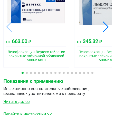
663.00
345.32
от
₽
от
₽
Левофлоксацин-Вертекс таблетки
Левофлоксацин-Верте
покрытые плёночной оболочкой
покрытые плёночно
500мг №10
500мг №
Показания к применению
Инфекционно-воспалительные заболевания,
вызванные чувствительными к препарату
микроорганизмами:
Читать далее
нижних дыхательных путей (обострение
хронического бронхита, внебольничная
Перейти к инструкции