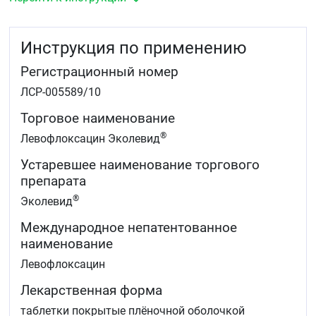
пневмония)
ЛОР-органов (в том числе острый гайморит)
мочевыводящих путей и почек (в том числе острый
Инструкция по применению
пиелонефрит)
кожи и мягких тканей (абсцессы, фурункулёз)
Регистрационный номер
хронический бактериальный простатит
интраабдоминальные инфекции
ЛСР-005589/10
лекарственно-устойчивые формы туберкулёза — в
составе комплексной терапии.
Торговое наименование
®
Левофлоксацин Эколевид
Устаревшее наименование торгового
препарата
®
Эколевид
Международное непатентованное
наименование
Левофлоксацин
Лекарственная форма
таблетки покрытые плёночной оболочкой