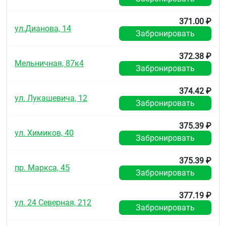
tuberculosis), Mycoplasma hominis, Mycoplasma
pneumoniae, Rickettsia spp., Ureaplasma
371.00 ₽
urealyticum.
ул.Дианова, 14
Забронировать
Умеренно чувствительные
микроорганизмы (МПК = 4 мг/л зона
372.38 ₽
Мельничная, 87к4
ингибирования 16–14 мм)
Забронировать
аэробные грамположительные
микроорганизмы: Corynebacterium urealyticum,
374.42 ₽
ул. Лукашевича, 12
Corynebacterium xerosis, Enterococcus faecium,
Забронировать
Staphylococcus epidermidis methi-R
(метициллин-резистентные), Staphylococcus
375.39 ₽
haemolyticus methi-R (метициллин-
ул. Химиков, 40
Забронировать
резистентные)
аэробные грамотрицательные
микроорганизмы: Campylobacter jejuni,
375.39 ₽
Campylobacter coli
пр. Маркса, 45
Забронировать
анаэробные микроорганизмы: Prevotella spp.,
Porphyromonas spp.
377.19 ₽
ул. 24 Северная, 212
Резистентные к левофлоксацину
Забронировать
микроорганизмы (МПК≥8 мг/л зона