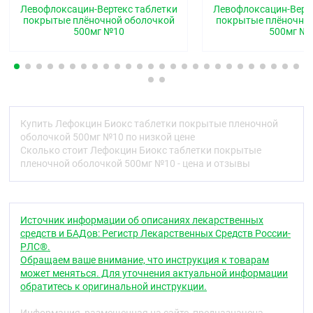
Левофлоксацин-Вертекс таблетки
Левофлоксацин-Верте
плёночной оболочкой, с линией разлома с одной
покрытые плёночной оболочкой
покрытые плёночно
стороны.
500мг №10
500мг №
Фармакотерапевтическая группа
Противомикробное средство - фторхинолон
Код АТХ
J01MA12
Купить Лефокцин Биокс таблетки покрытые пленочной
оболочкой 500мг №10 по низкой цене
Фармакологические свойства
Сколько стоит Лефокцин Биокс таблетки покрытые
Фармакодинамика
пленочной оболочкой 500мг №10 - цена и отзывы
®
Препарат Лефокцин Биокс
— синтетический
антибактериальный препарат широкого спектра
действия из группы фторхинолонов, содержащий в
Источник информации об описаниях лекарственных
качестве действующего вещества левофлоксацин
средств и БАДов: Регистр Лекарственных Средств России-
— левовращающий изомер офлоксацина.
РЛС®.
Обращаем ваше внимание, что инструкция к товарам
Левофлоксацин блокирует ДНК-гиразу и
может меняться. Для уточнения актуальной информации
топоизомеразу IV, нарушает суперспирализацию и
обратитесь к оригинальной инструкции.
сшивку разрывов ДНК, ингибирует синтез ДНК,
вызывает глубокие морфологические изменения в