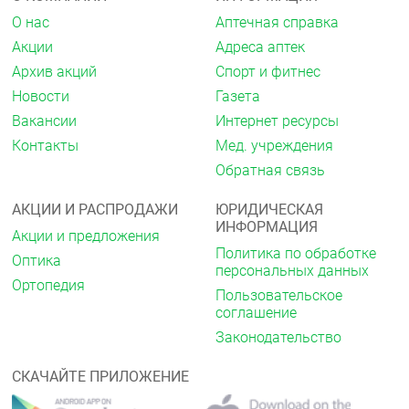
губчатой костной ткани проксимального отдела
бедренной кости после приёма 500 мг препарата
О нас
Аптечная справка
внутрь составляли приблизительно 15,1 мкг/г
Акции
Адреса аптек
(через 2 ч после приёма препарата).
Архив акций
Спорт и фитнес
Проникновение в спинномозговую
Новости
Газета
жидкость
Вакансии
Интернет ресурсы
Левофлоксацин плохо проникает в
Контакты
Мед. учреждения
спинномозговую жидкость.
Обратная связь
Проникновение в ткань
АКЦИИ И РАСПРОДАЖИ
ЮРИДИЧЕСКАЯ
предстательной железы
ИНФОРМАЦИЯ
Акции и предложения
После приёма внутрь 500 мг левофлоксацина 1 раз
Политика по обработке
Оптика
в сутки в течение 3-х дней, средняя концентрация
персональных данных
левофлоксацина в ткани предстательной железы
Ортопедия
Пользовательское
составляла 8,7 мкг/г, среднее соотношение
соглашение
концентраций предстательная железа/плазма
крови составляло 1,84.
Законодательство
Концентрации в моче
СКАЧАЙТЕ ПРИЛОЖЕНИЕ
Средние концентрации в моче через 8-12 ч после