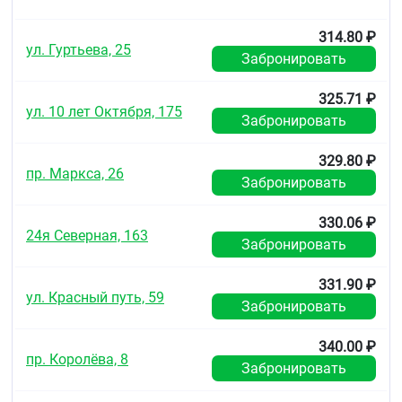
methi-S (метициллин-чувствительные),
Staphylococcus spp. CNS
314.80 ₽
(коагулазонегативные), Streptococci группы С и
ул. Гуртьева, 25
Забронировать
G, Streptococcus agalactiae, Streptococcus
pneumoniae peni I/S/R (пенициллин-умеренно
чувствительные/-чувствительные/-
325.71 ₽
ул. 10 лет Октября, 175
резистентные), Streptococcus pyogenes, Viridans
Забронировать
streptococci peni-S/R (пенициллин-
чувствительные/-резистентные).
329.80 ₽
аэробные грамотрицательные
пр. Маркса, 26
микроорганизмы: Acinetobacter spp. (в том
Забронировать
числе Acinetobacter baumannii), Actinobacillus
actinomycetemcomitans, Citrobacter freundii,
330.06 ₽
Eikenella corrodens, Enterobacter aerogenes,
24я Северная, 163
Забронировать
Enterobacter spp. (в том числе Enterobacter
cloacae), Escherichia coli, Gardnerella vaginalis,
Haemophilus ducreyi, Haemophilus influenzae
331.90 ₽
ул. Красный путь, 59
ampi-S/R (ампициллин-чувствительные/-
Забронировать
резистентные), Haemophilus parainfluenzae,
Helicobacter pylori, Klebsiella spp.(в том числе
340.00 ₽
Klebsiella pneumoniae, Klebsiella oxytoca),
пр. Королёва, 8
Moraxella catarrhalis β+/β- (продуцирующие и
Забронировать
непродуцирующие бета-лактамазы),
Morganella morganii, Neisseria gonorrhoeae non