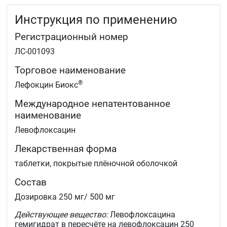
устойчивых форм туберкулёза
Инструкция по применению
профилактика и лечение сибирской язвы при
воздушно-капельном пути заражения.
Регистрационный номер
Для лечения следующих инфекционно-воспалительных
ЛС-001093
заболеваний левофлоксацин может применяться в
качестве альтернативы другим противомикробным
Торговое наименование
препаратам:
®
Лефокцин Биокс
внебольничная пневмония
осложнённые инфекции кожи и мягких тканей
Международное непатентованное
острый бактериальный синусит
наименование
обострение хронического бронхита
Левофлоксацин
неосложнённый цистит.
Лекарственная форма
При применении препарата Лефокцин Биокс® следует
учитывать официальные национальные рекомендации
таблетки, покрытые плёночной оболочкой
по надлежащему применению антибактериальных
препаратов, а также чувствительность патогенных
Состав
микроорганизмов в конкретной стране (см. раздел
Дозировка 250 мг/ 500 мг
«Особые указания»).
Действующее вещество:
Левофлоксацина
гемигидрат в пересчёте на левофлоксацин 250