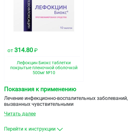
314.80
от
₽
Лефокцин Биокс таблетки
покрытые пленочной оболочкой
500мг №10
Показания к применению
Лечение инфекционно-воспалительных заболеваний,
вызванных чувствительными
к левофлоксацину микроорганизмами:
Читать далее
осложнённые инфекции мочевыводящих путей и
пиелонефрит
Перейти к инструкции
хронический бактериальный простатит
для комплексного лечения лекарственно-