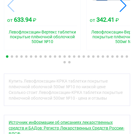
Таблетки 250 мг:
Продолговатые, двояковыпуклые
таблетки, покрытые плёночной оболочкой
розового цвета, с риской на одной стороне.
633.94
342.41
от
₽
от
₽
Таблетки 500 мг:
Продолговатые, двояковыпуклые
Левофлоксацин-Вертекс таблетки
Левофлоксацин-Верте
таблетки, покрытые плёночной оболочкой
покрытые плёночной оболочкой
покрытые плёночно
оранжевого цвета, с риской на одной стороне.
500мг №10
500мг №
Фармакотерапевтическая группа
Противомикробное средство - фторхинолон
Код АТХ
J01MA12
Купить Левофлоксацин-КРКА таблетки покрытые
плёночной оболочкой 500мг №10 по низкой цене
Фармакологические свойства
Сколько стоит Левофлоксацин-КРКА таблетки покрытые
Фармакодинамика
плёночной оболочкой 500мг №10 - цена и отзывы
Препарат Левофлоксацин — КРКА — синтетический
антибактериальный препарат широкого спектра
действия из группы фторхинолонов, содержащий в
Источник информации об описаниях лекарственных
качестве действующего вещества левофлоксацин
средств и БАДов: Регистр Лекарственных Средств России-
— левовращающий изомер офлоксацина.
РЛС®.