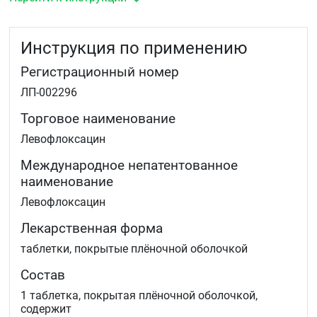
пневмония)
острый верхнечелюстной синусит
неосложненные инфекции мочевыводящих путей
Инструкция по применению
осложненные инфекции мочевыводящих путей (в
том числе, острый пиелонефрит)
Регистрационный номер
инфекции кожи и мягких тканей (нагноившиеся
атеромы, абсцесс, фурункулы)
ЛП-002296
хронический бактериальный простатит
интраабдоминальная инфекция
Торговое наименование
комплексная терапия лекарственно-устойчивых
Левофлоксацин
форм туберкулёза.
Международное непатентованное
наименование
Левофлоксацин
Лекарственная форма
таблетки, покрытые плёночной оболочкой
Состав
1 таблетка, покрытая плёночной оболочкой,
содержит