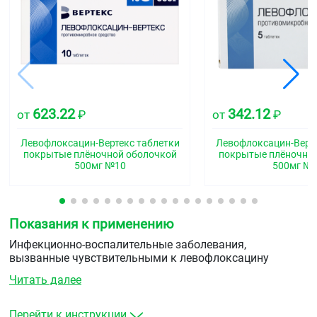
623.22
342.12
от
₽
от
₽
Левофлоксацин-Вертекс таблетки
Левофлоксацин-Верте
покрытые плёночной оболочкой
покрытые плёночно
500мг №10
500мг №
Показания к применению
Инфекционно-воспалительные заболевания,
вызванные чувствительными к левофлоксацину
микроорганизмами:
Читать далее
инфекции нижних дыхательных путей (обострения
хронического бронхита, внебольничная
Перейти к инструкции