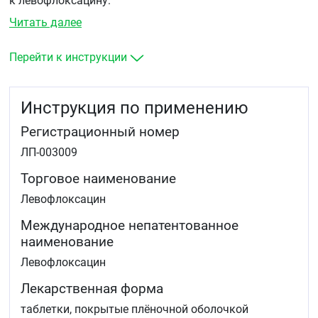
к левофлоксацину:
Читать далее
острый бактериальный синусит
обострение хронического бронхита
внебольничная пневмония
Перейти к инструкции
неосложненные инфекции мочевыводящих путей
осложненные инфекции мочевыводящих путей
(включая острый пиелонефрит)
Инструкция по применению
хронический бактериальный простатит
инфекции кожных покровов и мягких тканей (в
Регистрационный номер
том числе нагноившиеся атеромы, абсцесс,
фурункулез)
ЛП-003009
туберкулёз (в составе комплексной терапии
лекарственно-устойчивых форм)
Торговое наименование
профилактика и лечение сибирской язвы при
Левофлоксацин
воздушно-капельном пути заражения.
Международное непатентованное
наименование
Левофлоксацин
Лекарственная форма
таблетки, покрытые плёночной оболочкой