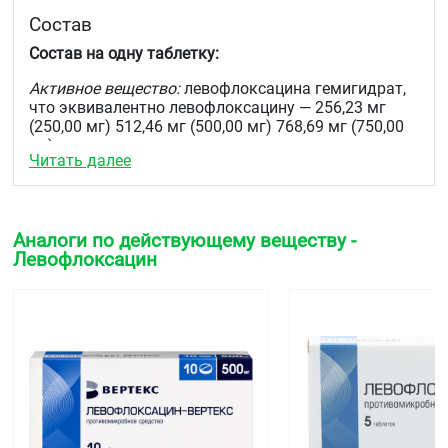
Состав
Состав на одну таблетку:
Активное вещество:
левофлоксацина гемигидрат,
что эквивалентно левофлоксацину — 256,23 мг
(250,00 мг) 512,46 мг (500,00 мг) 768,69 мг (750,00
мг).
Читать далее
Вспомогательные вещества:
целлюлоза
микрокристаллическая — 2,90 мг, 44,69 мг, 67,04 мг
кросповидон — 12,30 мг, 7,85 мг, 11,77 мг натрия
стеарилфумарат — 5,00 мг, 1,41 мг, 12,27 мг
Аналоги по действующему веществу -
кроскармеллоза натрия — 15.38 мг, 6.15 мг, 8,30 мг
Левофлоксацин
кремния диоксид коллоидный — 9,23 мг, 15,38 мг,
23,06 мг мальтодекстрин -6,15 мг, 24,60 мг, 27,68 мг
магния стеарат — 0,31 мг, 2,46 мг, 3,69 мг.
Оболочка:
Опадрай оранжевый 20A2300I8 (OPADRY
Orange 20A2300I8) — 7,500 мг, 15,000 мг, 22,500 мг
[гидроксипропилметилцеллюлоза 2910/
гипромеллоза 6 сР (Е464) — 3,300 мг, 6,600 мг, 9,900
мг титана диоксид (Е171) — 0,688 мг, 1,375 мг,
2,063 мг тальк — 1,575 мг, 3.150 мг, 4,725 мг