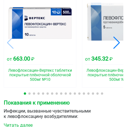
663.00
345.32
от
₽
от
₽
Левофлоксацин-Вертекс таблетки
Левофлоксацин-Верте
покрытые плёночной оболочкой
покрытые плёночно
500мг №10
500мг №
Показания к применению
Инфекции, вызванные чувствительными
к левофлоксацину возбудителями:
Читать далее
нижних дыхательных путей (обострение