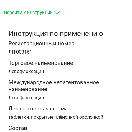
хронического бронхита, внебольничная
пневмония)
Перейти к инструкции
ЛОР-органов (острый синусит)
мочевыводящих путей и почек (в том числе острый
пиелонефрит)
Инструкция по применению
кожи и мягких тканей (нагноившиеся атеромы,
абсцесс, фурункулы)
Регистрационный номер
туберкулёз (комплексная терапия лекарственно-
устойчивых форм)
ЛП-003161
хронический бактериальный простатит.
Торговое наименование
Левофлоксацин
Международное непатентованное
наименование
Левофлоксацин
Лекарственная форма
таблетки, покрытые плёночной оболочкой
Состав