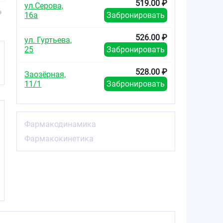
519.00 ₽
№30
№60
№3
ул.Серова,
16а
Забронировать
526.00 ₽
ул. Гуртьева,
25
Забронировать
528.00 ₽
Заозёрная,
11/1
Забронировать
Фармакодинамика
Фармакокинетика