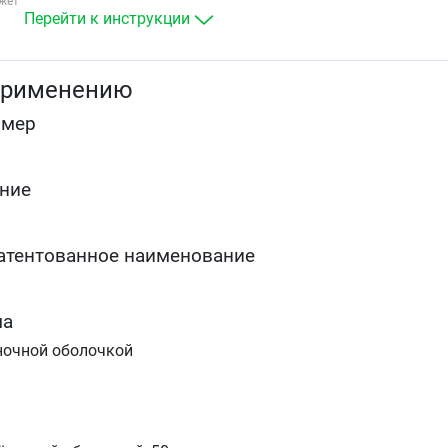
жет
Хроническая сердечная недостаточность (в состав
Перейти к инструкции
комбинированной терапии, при непереносимости
или неэффективности терапии ингибиторами АПФ).
У пациентов с сахарным диабетом 2&nbspтипа с
применению
протеинурией для замедления прогрессирования
почечной недостаточности, проявляющейся
омер
снижением частоты гиперкреатининемии, частоты
развития терминальной стадии хронической
почечной недостаточности, требующей проведения
диализа или трансплантации почки, показателей
ние
смертности, а также снижение протеинурии.
атентованное наименование
ма
ночной оболочкой