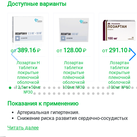
Доступные варианты
389.16
128.00
291.10
от
₽
от
₽
от
₽
Лозартан Н
Лозартан
Лозартан
таблетки
таблетки
таблетки
покрытые
покрытые
покрытые
пленочной
плёночной
пленочной
оболочкой
оболочкой
оболочкой
12,5мг+50мг
100мг №30
100мг №60
№30
Показания к применению
Артериальная гипертензия.
Снижение риска развития сердечно-сосудистых
заболеваний и смертности у пациентов с
Читать далее
артериальной гипертензией и гипертрофией левого
желудочка.