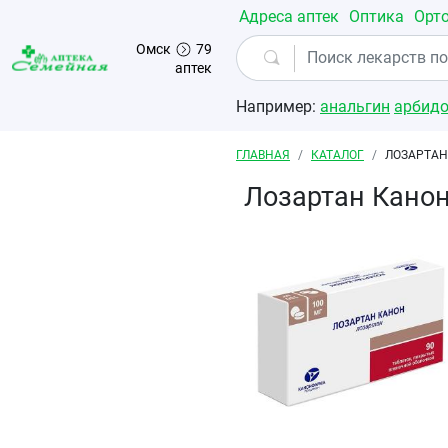
Перейти к основному содержанию
Адреса аптек
Оптика
Орт
Омск
79
аптек
Например:
анальгин
арбид
Строка навигации
ГЛАВНАЯ
КАТАЛОГ
ЛОЗАРТАН
Лозартан Кано