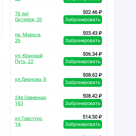
502.46 ₽
70 лет
Октября, 20
Забронировать
503.43 ₽
пр. Маркса,
26
Забронировать
506.34 ₽
ул. Красный
Путь, 22
Забронировать
508.62 ₽
ул.Дианова, 8
Забронировать
508.42 ₽
24я Северная,
163
Забронировать
128.00
409.34
103.2
от
₽
от
₽
от
514.50 ₽
ул.Товстухо,
Лозартан таблетки
Лориста таблетки
Лозартан 
покрытые
покрытые
покры
1А
Забронировать
плёночной
плёночной
плено
оболочкой 100мг
оболочкой 100мг
оболочко