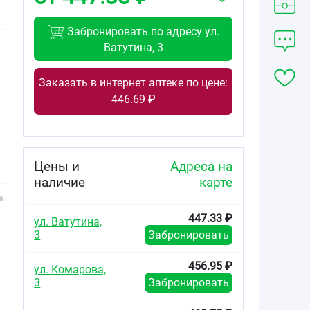
Забронировать по адресу ул.
Ватутина, 3
Заказать в интернет аптеке по цене:
446.69 ₽
437.71
103.22
649.00
от
₽
от
₽
от
₽
Лозартан
Лозартан
Лозартан-
таблетки
таблетки
Вертекс
Цены и
Адреса на
покрытые
покрытые
таблетки
пленочной
пленочной
покрытые
наличие
карте
оболочкой
оболочкой 25мг
пленочной
100мг №90
№30
оболочкой 50мг
№120
447.33 ₽
ул. Ватутина,
3
Забронировать
456.95 ₽
ул. Комарова,
3
Забронировать