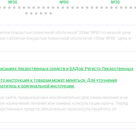
№30
№90
№30
ковыпуклые, покрытые плёночной оболочкой белого или
поперечном разрезе — почти белого цвета.
ская группа
летки покрытые пленочной оболочкой 100мг №90 по низкой цене
нон таблетки покрытые пленочной оболочкой 100мг №90 - цена и
ров антагонист
исаниях лекарственных средств и БАДов: Регистр Лекарственных
свойства
то инструкция к товарам может меняться. Для уточнения
атитесь к оригинальной инструкции.
я мощным вазоконстриктором, главным активным
нзин-альдостероновой системы (РААС), а также
а сайте, предназначена исключительно для ознакомления и не
ическим звеном развития артериальной гипертензии.
ля назначения лечения или замены консультации врача. Перед
ивный при приёме внутрь селективный антагонист
рственных средств обязательно проконсультируйтесь со
II (тип АТ1). Ангиотензин II избирательно связывается с
ящимися во многих тканях (в гладкомышечных тканях
х, почках и сердце) и выполняет несколько важных
, включая вазоконстрикцию и высвобождение