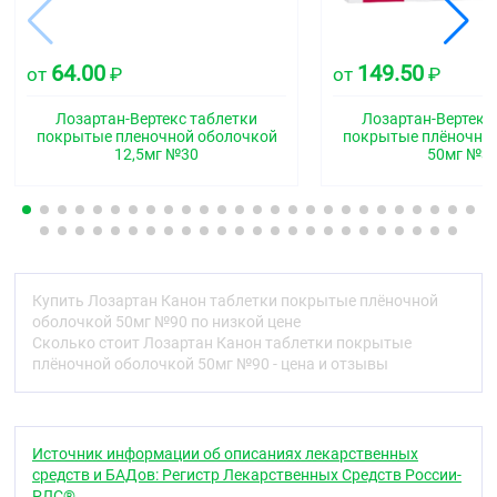
активное вещество:
лозартан калия 100 мг
вспомогательные вещества:
крахмал кукурузный
50,8 мг, кроскармеллоза натрия 11 мг, маннитол
64.00
149.50
от
₽
от
₽
60 мг, магния стеарат 2 мг, повидон 6,2 мг,
целлюлоза микрокристаллическая 50 мг
Лозартан-Вертекс таблетки
Лозартан-Вертекс
покрытые пленочной оболочкой
покрытые плёночно
плёночная оболочка:
Опадрай белый 8 мг, в том
12,5мг №30
50мг №3
числе: гипромеллоза
(гидроксипропилметилцеллюлоза) 2,7 мг,
гипролоза (гидроксипропил-целлюлоза) 2,7 мг,
тальк 1,6 мг, титана диоксид 1 мг.
Описание
Таблетки круглые, двояковыпуклые, покрытые
Купить Лозартан Канон таблетки покрытые плёночной
плёночной оболочкой белого или почти белого
оболочкой 50мг №90 по низкой цене
цвета. На поперечном разрезе — почти белого
Сколько стоит Лозартан Канон таблетки покрытые
цвета.
плёночной оболочкой 50мг №90 - цена и отзывы
Фармакотерапевтическая группа
Ангиотензина II рецепторов антагонист
Источник информации об описаниях лекарственных
Код АТХ
средств и БАДов: Регистр Лекарственных Средств России-
РЛС®.