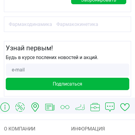
и его активный метаболит не выводятся с
помощью гемодиализа.
Показания
Фармакодинамика
Фармакокинетика
Артериальная гипертензия.
Снижение риска развития сердечно-
сосудистых заболеваний и смертности у
Узнай первым!
пациентов с артериальной гипертензией и
гипертрофией левого желудочка.
Будь в курсе послених новостей и акций.
Хроническая сердечная недостаточность (в
составе комбинированной терапии, при
непереносимости или неэффективности
терапии ингибиторами АПФ).
У пациентов с сахарным диабетом 2 типа с
протеинурией для замедления
прогрессирования почечной недостаточности,
проявляющейся снижением частоты
гиперкреатининемии, частоты развития
терминальной стадии хронической почечной
недостаточности, требующей проведения
диализа или трансплантации почки,
показателей смертности, а также снижение
О КОМПАНИИ
ИНФОРМАЦИЯ
протеинурии.