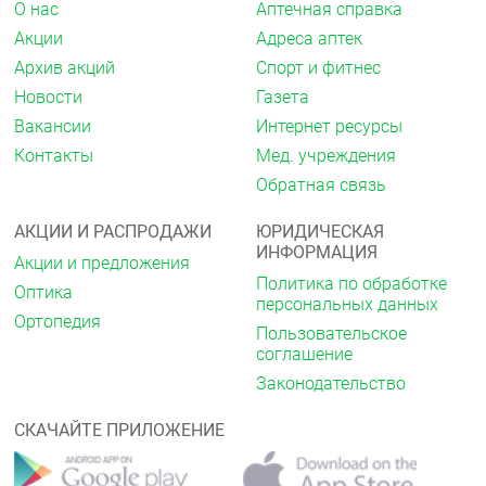
О нас
Аптечная справка
Противопоказания
Акции
Адреса аптек
Повышенная чувствительность к активному
Архив акций
Спорт и фитнес
веществу или к другим компонентам
Новости
Газета
препарата.
Вакансии
Интернет ресурсы
Артериальная гипотензия.
Тяжёлая печёночная недостаточность (более 9
Контакты
Мед. учреждения
баллов по шкале Чайлд-Пью).
Обратная связь
Первичный гиперальдостеронизм.
Одновременное применение с алискиреном у
АКЦИИ И РАСПРОДАЖИ
ЮРИДИЧЕСКАЯ
пациентов с сахарным диабетом и пациентов с
ИНФОРМАЦИЯ
почечной недостаточностью (клиренс
Акции и предложения
креатинина менее 60 мл/мин).
Политика по обработке
Оптика
Беременность, период грудного
персональных данных
вскармливания.
Ортопедия
Пользовательское
Возраст до 18 лет (эффективность и
соглашение
безопасность не установлены).
Законодательство
С осторожностью
Нарушение водно-электролитного баланса
СКАЧАЙТЕ ПРИЛОЖЕНИЕ
крови (гипонатриемия, гипохлоремический
алкалоз, гипомагниемия, гипокалиемия,