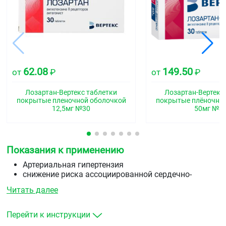
62.08
149.50
от
₽
от
₽
Лозартан-Вертекс таблетки
Лозартан-Вертекс
покрытые пленочной оболочкой
покрытые плёночно
12,5мг №30
50мг №3
Показания к применению
Артериальная гипертензия
снижение риска ассоциированной сердечно-
сосудистой заболеваемости и смертности у
Читать далее
пациентов с артериальной гипертензией и
гипертрофией левого желудочка, проявляющееся
совокупным снижением частоты сердечно-
Перейти к инструкции
сосудистой смертности, частоты инсульта и