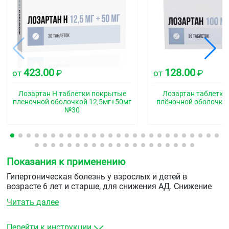
423.00
128.00
от
₽
от
₽
Лозартан Н таблетки покрытые
Лозартан таблетки
пленочной оболочкой 12,5мг+50мг
плёночной оболочко
№30
Показания к применению
Гипертоническая болезнь у взрослых и детей в
возрасте 6 лет и старше, для снижения АД. Снижение
АД снижает риск смертельных и нефатальных
Читать далее
сердечно-сосудистых событий, в первую очередь
инсультов и инфаркта миокарда. Можно назначать с
другими гипотензивными средствами.
Перейти к инструкции