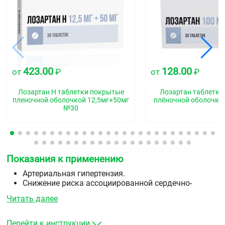
423.00
128.00
от
₽
от
₽
Лозартан Н таблетки покрытые
Лозартан таблетки
пленочной оболочкой 12,5мг+50мг
плёночной оболочко
№30
Показания к применению
Артериальная гипертензия.
Снижение риска ассоциированной сердечно-
сосудистой заболеваемости и смертности у
Читать далее
пациентов с артериальной гипертензией и
гипертрофией левого желудочка, проявляющееся
совокупным снижением частоты сердечно-
Перейти к инструкции