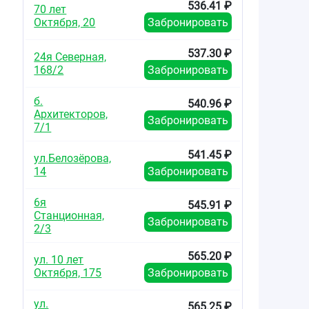
536.41 ₽
70 лет
Октября, 20
Забронировать
537.30 ₽
24я Северная,
168/2
Забронировать
б.
540.96 ₽
Архитекторов,
Забронировать
7/1
541.45 ₽
ул.Белозёрова,
14
Забронировать
6я
545.91 ₽
Станционная,
Забронировать
2/3
565.20 ₽
ул. 10 лет
Октября, 175
Забронировать
ул.
565.25 ₽