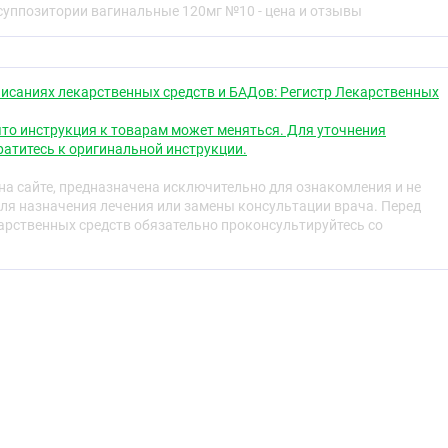
ое действие суппозитория наступает после его
суппозитории вагинальные 120мг №10 - цена и отзывы
ерез 10 мин после введения во влагалище, и
-х часов.
а не образуется пена.
исаниях лекарственных средств и БАДов: Регистр Лекарственных
то инструкция к товарам может меняться. Для уточнения
ике ноноксинола у человека отсутствуют.
атитесь к оригинальной инструкции.
а сайте, предназначена исключительно для ознакомления и не
ля назначения лечения или замены консультации врача. Перед
рственных средств обязательно проконсультируйтесь со
ьность к компонентам препарата эрозия шейки матки
ит вагинит аномалии развития влагалища, затрудняющие
еменности и в период грудного вскармливания
именяется.
 целью контрацепции в период кормления грудью.