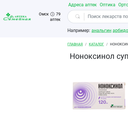
Перейти к основному содержанию
Адреса аптек
Оптика
Орт
Омск
79
аптек
Например:
анальгин
арбид
Строка навигации
ГЛАВНАЯ
КАТАЛОГ
НОНОКСИН
Ноноксинол су