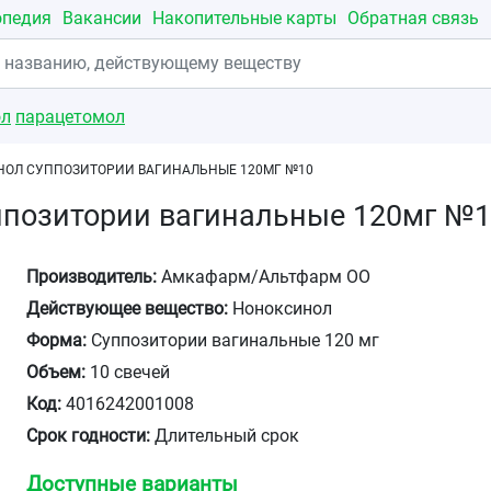
опедия
Вакансии
Накопительные карты
Обратная связь
ол
парацетомол
ОЛ СУППОЗИТОРИИ ВАГИНАЛЬНЫЕ 120МГ №10
ппозитории вагинальные 120мг №
Производитель:
Амкафарм/Альтфарм ОО
Действующее вещество:
Ноноксинол
Форма:
Суппозитории вагинальные 120 мг
Объем:
10 свечей
Код:
4016242001008
Срок годности:
Длительный срок
Доступные варианты