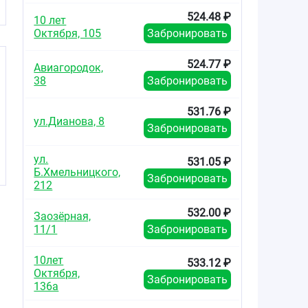
524.48 ₽
10 лет
Октября, 105
Забронировать
524.77 ₽
Авиагородок,
38
Забронировать
531.76 ₽
ул.Дианова, 8
Забронировать
ул.
531.05 ₽
Б.Хмельницкого,
Забронировать
212
532.00 ₽
Заозёрная,
11/1
Забронировать
10лет
533.12 ₽
Октября,
Забронировать
136а