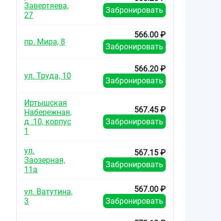
Завертяева,
Забронировать
27
566.00 ₽
пр. Мира, 8
Забронировать
566.20 ₽
ул. Труда, 10
Забронировать
Иртышская
567.45 ₽
Набережная,
д .10, корпус
Забронировать
1
ул.
567.15 ₽
Заозерная,
Забронировать
11а
567.00 ₽
ул. Ватутина,
3
Забронировать