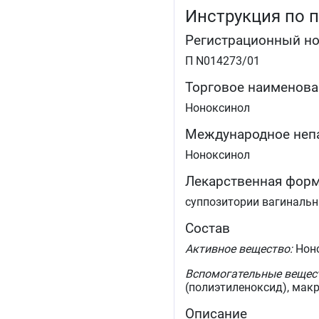
Инструкция по 
Регистрационный н
П N014273/01
Торговое наименова
Ноноксинол
Международное неп
Ноноксинол
Лекарственная фор
суппозитории вагиналь
Состав
Активное вещество:
Ноно
Вспомогательные вещес
(полиэтиленоксид), макр
Описание