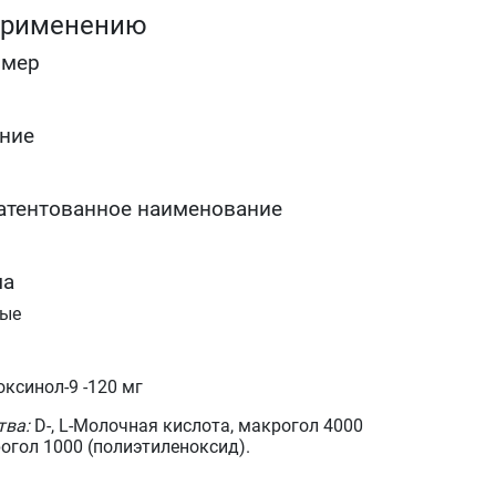
применению
омер
ние
атентованное наименование
ма
ные
ксинол-9 -120 мг
тва:
D-, L-Молочная кислота, макрогол 4000
огол 1000 (полиэтиленоксид).