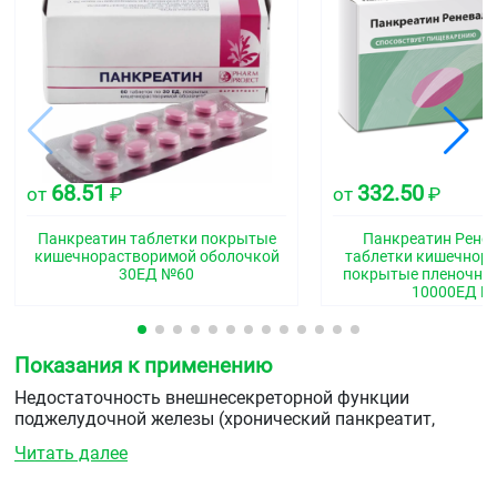
68.51
332.50
от
₽
от
₽
Панкреатин таблетки покрытые
Панкреатин Ренев
кишечнорастворимой оболочкой
таблетки кишечнор
30ЕД №60
покрытые пленочно
10000ЕД №
Показания к применению
Недостаточность внешнесекреторной функции
поджелудочной железы (хронический панкреатит,
муковисцидоз и пр.).
Читать далее
Хронические воспалительно-дистрофические