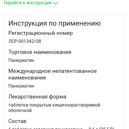
заболевания желудка, кишечника, печени, желчного
Перейти к инструкции
пузыря состояния после резекции или облучения этих
органов, сопровождающиеся нарушениями
переваривания пищи, метеоризмом, диареей (в составе
Инструкция по применению
комбинированной терапии).
Регистрационный номер
Для улучшения переваривания пищи у пациентов с
нормальной функцией желудочно-кишечного тракта в
ЛСР-001342/08
случаях погрешностей в питании.
Торговое наименование
Подготовка к рентгенологическому и ультразвуковому
исследованию органов брюшной полости.
Панкреатин
Международное непатентованное
наименование
Панкреатин
Лекарственная форма
таблетки покрытые кишечнорастворимой
оболочкой
Состав