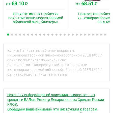
Фармакологические свойства
69.10
68.51
от
₽
от
₽
Фармакодинамика
Панкреатин-ЛекТ таблетки
Панкреатин таблет
покрытые кишечнорастворимой
кишечнорастворимо
Компенсирует недостаточность
оболочкой №60/блистеры/
30ЕД №6
внешнесекреторной функции поджелудочной
железы, оказывает протеолитическое,
амилолитическое и липолитическое действие.
Входящие в состав панкреатина ферменты
(липаза, амилаза, трипсин, химотрипсин)
Купить Панкреатин таблетки покрытые
способствуют расщеплению белков до
кишечнорастворимой плёночной оболочкой 25ЕД №60 /
аминокислот, жиров до глицерина и жирных
банка полимерная/ по низкой цене
кислот, крахмала до декстринов и моносахаридов.
Сколько стоит Панкреатин таблетки покрытые
Улучшает функциональное состояние желудочно-
кишечнорастворимой плёночной оболочкой 25ЕД №60 /
кишечного тракта, нормализует процессы
банка полимерная/ - цена и отзывы
пищеварения.
Трипсин ингибирует стимулированную секрецию
поджелудочной железы, оказывая
Источник информации об описаниях лекарственных
анальгезирующее действие.
средств и БАДов: Регистр Лекарственных Средств России-
РЛС®.
Панкреатические ферменты высвобождаются из
Обращаем ваше внимание, что инструкция к товарам
лекарственной формы в щелочной среде тонкого