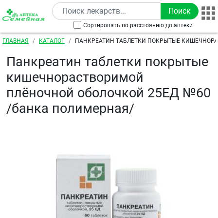
Перейти к основному содержанию
Сортировать по расстоянию до аптеки
Строка навигации
ГЛАВНАЯ
КАТАЛОГ
ПАНКРЕАТИН ТАБЛЕТКИ ПОКРЫТЫЕ КИШЕЧНОР
ПЛЁНОЧНОЙ ОБОЛОЧКОЙ 25ЕД №60 /БАНКА ПОЛИ
Панкреатин таблетки покрытые
кишечнорастворимой
плёночной оболочкой 25ЕД №60
/банка полимерная/