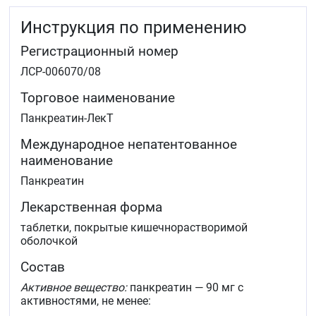
желудка и тонкого кишечника), для улучшения
Инструкция по применению
переваривания пищи у лиц с нормальной функцией
ЖКТ в случае погрешностей в питании (употребление
Регистрационный номер
жирной пищи, большое количество пищи, нерегулярное
питание) и при нарушениях жевательной функции,
ЛСР-006070/08
малоподвижном образе жизни, длительной
иммобилизации.
Торговое наименование
Подготовка к рентгенологическому исследованию и
Панкреатин-ЛекТ
УЗИ органов брюшной полости.
Международное непатентованное
наименование
Панкреатин
Лекарственная форма
таблетки, покрытые кишечнорастворимой
оболочкой
Состав
Активное вещество:
панкреатин — 90 мг с
активностями, не менее: