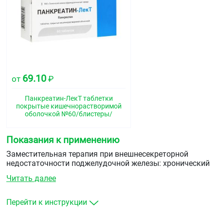
69.10
от
₽
Панкреатин-ЛекТ таблетки
покрытые кишечнорастворимой
оболочкой №60/блистеры/
Показания к применению
Заместительная терапия при внешнесекреторной
недостаточности поджелудочной железы: хронический
панкреатит, панкреатэктомия, состояние после
Читать далее
облучения, диспепсия, синдром Ремхельда
(гастрокардиалыгый синдром), муковисцидоз,
метеоризм, диарея неинфекционного генеза.
Перейти к инструкции
Нарушение усвоения пищи (состояние после резекции