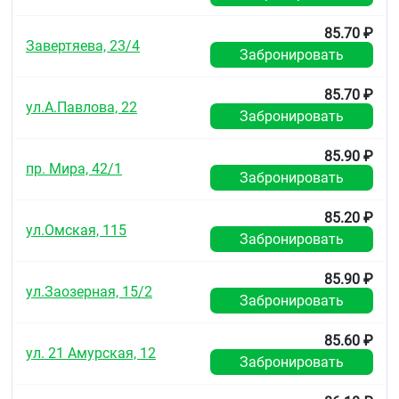
2 года.
85.70 ₽
Завертяева, 23/4
Не использовать по истечении срока годности.
Забронировать
Условия отпуска из аптек
85.70 ₽
ул.А.Павлова, 22
Без рецепта.
Забронировать
85.90 ₽
пр. Мира, 42/1
Забронировать
85.20 ₽
ул.Омская, 115
Забронировать
85.90 ₽
ул.Заозерная, 15/2
Забронировать
85.60 ₽
ул. 21 Амурская, 12
Забронировать