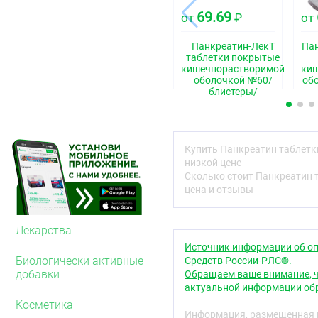
69.69
от
₽
от
Описание
Таблетки круглые, покр
Панкреатин-ЛекТ
Пан
цвета, двояковыпуклой 
таблетки покрытые
кишечнорастворимой
ки
Фармакотерапевтиче
оболочкой №60/
об
блистеры/
Пищеварительное ферме
Код АТХ
A09AA02
Купить Панкреатин таблет
низкой цене
Фармакологические 
Сколько стоит Панкреатин 
цена и отзывы
Компенсирует недостат
железы, оказывает прот
действие.
Лекарства
Источник информации об оп
Входящие в состав панкр
Биологически активные
Средств России-РЛС®.
химотрипсин) способств
добавки
Обращаем ваше внимание, ч
глицерина и жирных кис
актуальной информации обр
функциональное состоян
пищеварения.
Косметика
Информация, размещенная н