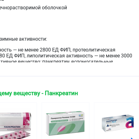
ечнорастворимой оболочкой
нзимные активности:
ость — не менее 2800 ЕД ФИП, протеолитическая
180 ЕД ФИП, липолитическая активность — не менее 3000
тивное вещество:
панкреатин
вспомогательные
идрат, сахароза, натрия хлорид, микрокристаллическая
00 (полиэтиленгликоль-4000)].
тва:
ядро лактозы моногидрат — 138,5 мг, крахмал
магния стеарат — 2,8 мг, повидон-К25
ему веществу - Панкреатин
реднемолекулярный медицинский) — 10,7 мг оболочка —
4 — 28,0 мг [метакриловой кислоты и этилакрилата
ер метакриловой кислоты, тип C) — 11,20 мг], тальк —
 (E171) — 2,83 мг, триэтилцитрат — 1,34 мг, красителя
юминиевый лак (E104) — 0,67 мг, краситель железа оксид
, кремния диоксид — 0,35 мг, натрия гидрокарбонат
,34 мг, красителя солнечного заката желтого
— 0,17 мг, натрия лаурилсульфат — 0,14 мг.