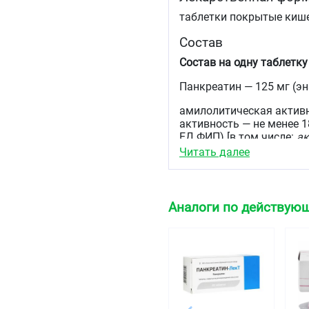
таблетки покрытые киш
Состав
Состав на одну таблетку
Панкреатин — 125 мг (э
амилолитическая активн
активность — не менее 
ЕД ФИП) [в том числе:
ак
вещества:
лактозы моног
Читать далее
целлюлоза и макрогол-40
Вспомогательные вещес
картофельный — 3,0 мг, 
Аналоги по действующ
(поливинилпирролидон с
акрилиз жёлтый 93O3287
сополимер [1:1] (сополим
10,43 мг, титана диоксид
хинолинового жёлтого ал
жёлтый (E172) — 0,53 мг
(натрия бикарбонат) — 0
алюминиевый лак (E110) 