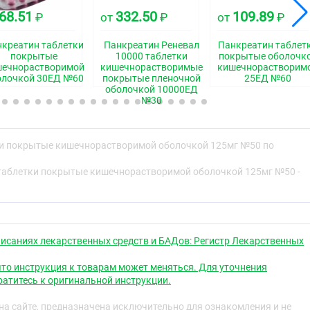
68.51
332.50
109.89
₽
от
₽
от
₽
ытые оболочкой от светло-жёлтого до оранжево-жёлтого
креатин таблетки
Панкреатин Реневал
Панкреатин таблет
формы. Допускается специфический запах.
покрытые
10000 таблетки
покрытые оболочк
шечнорастворимой
кишечнорастворимые
кишечнорастворим
ская группа
олочкой 30ЕД №60
покрытые пленочной
25ЕД №60
оболочкой 10000ЕД
нтное средство
№30
ки покрытые кишечнорастворимой оболочкой 125мг №50 по
свойства
таблетки покрытые кишечнорастворимой оболочкой 125мг №50 -
очность внешнесекреторной функции поджелудочной
еолитическое, амилолитическое и липолитическое
исаниях лекарственных средств и БАДов: Регистр Лекарственных
еатина ферменты (липаза, амилаза, трипсин,
уют расщеплению белков до аминокислот, жиров до
то инструкция к товарам может меняться. Для уточнения
лот, крахмала до декстринов и моносахаридов. Улучшает
атитесь к оригинальной инструкции.
ие желудочно-кишечного тракта, нормализует процессы
а сайте, предназначена исключительно для ознакомления и не