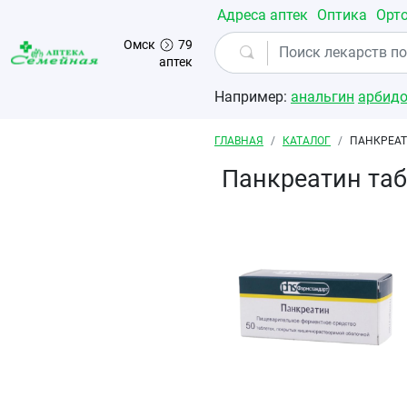
Перейти к основному содержанию
Адреса аптек
Оптика
Орт
Омск
79
аптек
Например:
анальгин
арбид
Строка навигации
ГЛАВНАЯ
КАТАЛОГ
ПАНКРЕАТ
Панкреатин та