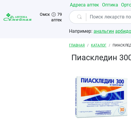
Перейти к основному содержанию
Адреса аптек
Оптика
Орт
Омск
79
аптек
Например:
анальгин
арбид
Строка навигации
ГЛАВНАЯ
КАТАЛОГ
ПИАСКЛЕД
Пиаскледин 30