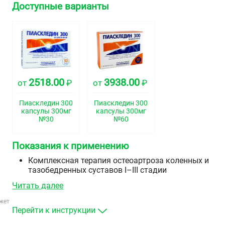
Доступные варианты
2518.00
3938.00
от
₽
от
₽
Пиаскледин 300
Пиаскледин 300
капсулы 300мг
капсулы 300мг
№30
№60
Показания к применению
Комплексная терапия остеоартроза коленных и
тазобедренных суставов I–III стадии
адъювантная терапия периодонтитов.
Читать далее
жет
Перейти к инструкции