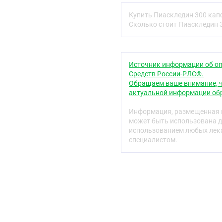
Фармакологические 
Фармакодинамика
Купить Пиаскледин 300 кап
Сколько стоит Пиаскледин 
Препарат растительного
ткани. Обладает симпт
действием на суставы. 
хрящевой ткани суставов
Источник информации об оп
процессом, восстанавли
Средств России-РЛС®.
Обращаем ваше внимание, ч
В проведенных эксперим
актуальной информации обр
оказывает регенерирующ
суставных хондроцитах.
Информация, размещенная н
и масла авокадо увелич
может быть использована д
стимулирующее влияние 
использованием любых лека
Неомыляемые соединени
специалистом.
повышают выработку
уменьшая поврежден
металлопротеиназ, т
деградацию протеог
повышают действие 
хондроцитах, кото
регулируют синтез 