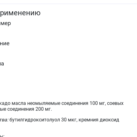
применению
омер
ние
ма
кадо масла неомыляемые соединения 100 мг, соевых
е соединения 200 мг.
тва:
бутилгидрокситолуол 30 мкг, кремния диоксид
ы: