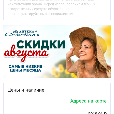
консультации врача. Перед использованием любых
Механизм местного антиандрогенного действия
лекарственных средств обязательно
обусловлен ингибированием синтеза
проконсультируйтесь со специалистом.
дигидротестостерона из тестостерона (за счёт
угнетения фермента 5-альфа-редуктазы I и II типов)
и его фиксации к цитозольным рецепторам клеток
простаты, что препятствует проникновению
гормона в ядро. В результате этого уменьшается
синтез белка.
Механизм местного противовоспалительного
действия обусловлен тем, что экстракт плодов
пальмы ползучей (Serenoa repens) ингибирует
активность фосфолипазы А2, 5-липоксигеназы и
высвобождение арахидоновой кислоты, тем
самым уменьшает синтез простагландинов и
лейкотриенов, которые являются медиаторами
воспаления. Простамол® Уно уменьшает
проницаемость капилляров и сосудистый стаз,
Цены и наличие
уменьшает отечность и воспалительный процесс в
простате, устраняет компрессию шейки мочевого
Адреса на карте
пузыря и мочевыводящего канала, улучшая
показатели уродинамики.