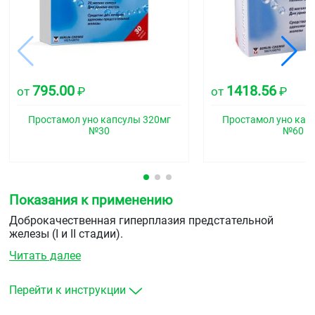
795.00
1418.56
от
₽
от
₽
Простамол уно капсулы 320мг
Простамол уно кап
№30
№60
Показания к применению
Доброкачественная гиперплазия предстательной
железы (I и II стадии).
Читать далее
Устранение дизурических симптомов (расстройство
мочеиспускания, ночная поллакиурия, болевой
синдром и др.) при хроническом простатите.
Перейти к инструкции