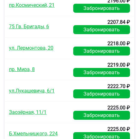
2196.00 ₽
годности, указанного на упаковке.
пр.Космический, 21
Забронировать
Условия отпуска из аптек
2207.84 ₽
Без рецепта.
75 Гв. Бригады, 6
Забронировать
2218.00 ₽
ул. Лермонтова, 20
Забронировать
2219.00 ₽
пр. Мира, 8
Забронировать
2222.70 ₽
ул.Лукашевича, 6/1
Забронировать
2225.00 ₽
Заозёрная, 11/1
Забронировать
2225.00 ₽
Б.Хмельницкого, 224
Забронировать