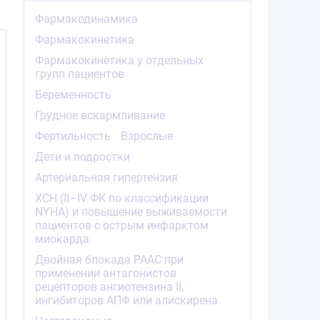
Фармакодинамика
Фармакокинетика
в
Фармакокинетика у отдельных
групп пациентов
и
Беременность
Грудное вскармливание
Фертильность
Взрослые
Дети и подростки
Артериальная гипертензия
ХСН (II–IV ФК по классификации
NYHA) и повышение выживаемости
пациентов с острым инфарктом
миокарда
Двойная блокада РААС при
применении антагонистов
рецепторов ангиотензина II,
ингибиторов АПФ или алискирена