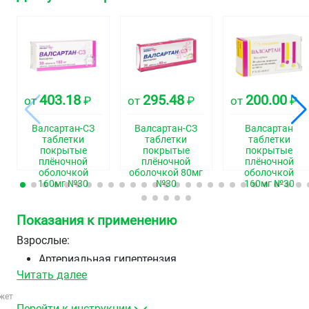
403.18
295.48
200.00
от
₽
от
₽
от
₽
Валсартан-СЗ
Валсартан-СЗ
Валсартан
таблетки
таблетки
таблетки
покрытые
покрытые
покрытые
плёночной
плёночной
плёночной
оболочкой
оболочкой 80мг
оболочкой
160мг №30
№30
160мг №30
Показания к применению
Взрослые:
Артериальная гипертензия.
Хроническая сердечная недостаточность (II–IV
Читать далее
функциональный класс по классификации NYHA), у
жет
взрослых пациентов, получающих стандартную
Перейти к инструкции