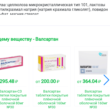
тва:
целлюлоза микрокристаллическая тип 101, лактозы
тилкрахмал натрия (натрия крахмала гликолят), повидон
ьфат, магния стеарат
ва для оболочки:
: Опадрай II 85F34555 розовый [спирт поливиниловый,
этиленгликоль 3350), тальк, титана диоксид,
ему веществу - Валсартан
 основе красителя очаровательного красного,
 основе красителя азорубина, алюминиевый лак на
лнечный закат желтый].
г: Опадрай II 85F38111 жёлтый [спирт поливиниловый,
этиленгликоль 3350), титана диоксид, тальк, краситель
й, краситель железа оксид красный, краситель железа
г: Опадрай II 85F34555 розовый [спирт поливиниловый,
этиленгликоль 3350), титана диоксид, тальк,
295.48
200.00
364.04
₽
от
₽
от
₽
 основе красителя очаровательного красного,
 основе красителя солнечный закат жёлтый,
Валсартан-СЗ
Валсартан
Валсартан
 основе красителя азорубина].
летки покрытые
таблетки покрытые
таблетки покрытые
плёночной
плёночной
плёночной
болочкой 80мг
оболочкой 160мг
оболочкой 160мг
№30
№30
№30
ки продолговатой формы со скруглёнными концами,