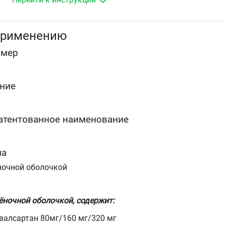
терапию одним или несколькими препаратами из
следующих фармакотерапевтических групп:
диуретиками, сердечными гликозидами, а также
ингибиторами АПФ или бета-адреноблокаторами.
применению
Применение каждого из перечисленных препарато
не является обязательным. Оценка состояния
омер
пациентов с ХСН должна включать оценку функци
почек.
Для повышения выживаемости пациентов после
ние
перенесённого острого инфаркта миокарда,
осложнённого левожелудочковой
недостаточностью и/или систолической
дисфункцией левого желудочка, при наличии
атентованное наименование
стабильных показателей гемодинамики.
Дети и подростки:
ма
Артериальная гипертензия у детей и подростков
ночной оболочкой
от&nbsp6 до&nbsp18&nbspлет.
ёночной оболочкой, содержит:
валсартан 80мг/160 мг/320 мг