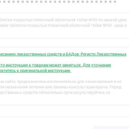
лочкой коричнево-жёлтого (при дозировке 160 мг) или
 320 мг) цвета, с риской. На поперечном разрезе ядро
 цвета.
блетки покрытые плёночной оболочкой 160мг №30 по низкой цене
ская группа
лиум таблетки покрытые плёночной оболочкой 160мг №30 - цена и
ров антагонист
исаниях лекарственных средств и БАДов: Регистр Лекарственных
свойства
то инструкция к товарам может меняться. Для уточнения
атитесь к оригинальной инструкции.
ецифический антагонист рецепторов ангиотензина II (АРА
а сайте, предназначена исключительно для ознакомления и не
ебелковой природы.
ля назначения лечения или замены консультации врача. Перед
рственных средств обязательно проконсультируйтесь со
 рецепторы подтипа AT
которые ответственны за
1
I. Следствием блокады AT
-рецепторов является
1
онцентрации ангиотензина II, который может
кированные рецепторы подтипа AT
. Валсартан не имеет
2
сти в отношении AT
-рецепторов. Его сродство к
1
примерно в 20000 раз больше, чем к AT
-рецепторам.
2