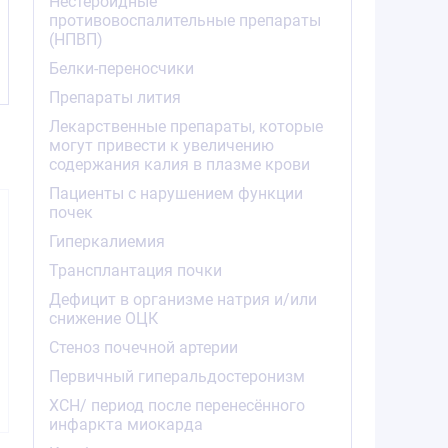
Нестероидные
противовоспалительные препараты
(НПВП)
Белки-переносчики
Препараты лития
Лекарственные препараты, которые
могут привести к увеличению
содержания калия в плазме крови
Пациенты с нарушением функции
почек
Гиперкалиемия
Трансплантация почки
Дефицит в организме натрия и/или
снижение ОЦК
209.70
234.90
362.5
от
₽
от
₽
от
Стеноз почечной артерии
Валсартан
Валсартан
Вальс
Первичный гиперальдостеронизм
таблетки покрытые
таблетки покрытые
таблетки 
ХСН/ период после перенесённого
плёночной
плёночной
плёно
оболочкой 40мг
оболочкой 80мг
оболочко
инфаркта миокарда
№30
№30
№3