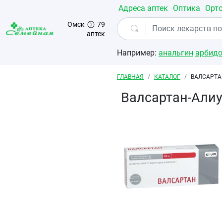
Перейти к основному содержанию
Адреса аптек
Оптика
Орт
Омск
79
аптек
Например:
анальгин
арбид
Строка навигации
ГЛАВНАЯ
КАТАЛОГ
ВАЛСАРТА
Валсартан-Али