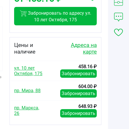
Забронировать по адресу ул.
10 лет Октября, 175
364.04
209.70
234.90
от
₽
от
₽
от
₽
Цены и
Адреса на
наличие
карте
Валсартан
Валсартан
Валсартан
таблетки
таблетки
таблетки
покрытые
покрытые
покрытые
458.16 ₽
плёночной
плёночной
плёночной
ул. 10 лет
оболочкой
оболочкой 40мг
оболочкой 80мг
Октября, 175
Забронировать
160мг №30
№30
№30
604.00 ₽
пр. Мира, 88
Забронировать
648.93 ₽
пр. Маркса,
26
Забронировать