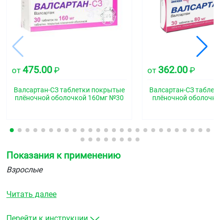
475.00
362.00
от
₽
от
₽
Валсартан-СЗ таблетки покрытые
Валсартан-СЗ таблет
плёночной оболочкой 160мг №30
плёночной оболочко
Показания к применению
Взрослые
артериальная гипертензия
Читать далее
хроническая сердечная недостаточность (Ⅱ–Ⅳ
функциональный класс по классификации NYHA), у
взрослых пациентов, получающих стандартную
Перейти к инструкции