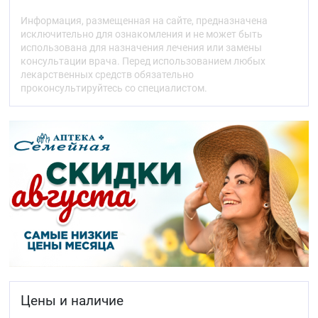
применяют.
Информация, размещенная на сайте, предназначена
О чём следует знать перед приёмом препарата
исключительно для ознакомления и не может быть
ВАЛСАРТАН ВЕЛФАРМ.
использована для назначения лечения или замены
Приём препарата ВАЛСАРТАН ВЕЛФАРМ.
консультации врача. Перед использованием любых
Возможные нежелательные реакции.
лекарственных средств обязательно
Хранение препарата ВАЛСАРТАН ВЕЛФАРМ.
проконсультируйтесь со специалистом.
Содержимое упаковки и прочие сведения.
1. Что из себя представляет препарат
ВАЛСАРТАН ВЕЛФАРМ, и для чего его
применяют
Препарат ВАЛСАРТАН ВЕЛФАРМ содержит
действующее вещество валсартан, относящееся к
группе «антагонистов рецепторов ангиотензина II».
Показания к применению
Лекарственный препарат ВАЛСАРТАН
ВЕЛФАРМ показан к применению у взрослых в
возрасте от 18 лет:
Цены и наличие
для лечения высокого артериального
давления (артериальной гипертензии)