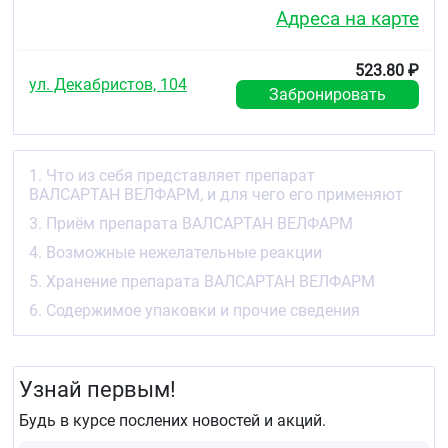
для лечения хронической сердечной
Адреса на карте
недостаточности (заболевания, когда сердце
способно уже не так эффективно
перекачивать кровь, как раньше) у пациентов,
523.80 ₽
ул. Декабристов, 104
получающих стандартное лечение одним или
Забронировать
несколькими препаратами из следующих
групп:
⁃ диуретики (препараты, применяемые для
1. Что из себя представляет препарат
увеличения количества выделяемой мочи или,
ВАЛСАРТАН ВЕЛФАРМ, и для чего его применяют
так называемые, мочегонные препараты),
3. Приём препарата ВАЛСАРТАН ВЕЛФАРМ
⁃ сердечные гликозиды (препараты
4. Возможные нежелательные реакции
растительного происхождения, применяемые
для лечения сердечной недостаточности),
5. Хранение препарата ВАЛСАРТАН ВЕЛФАРМ
⁃ ингибиторы ангиотензинпревращающего
6. Содержимое упаковки и прочие сведения
фермента (препараты, применяемые для
лечения высокого артериального давления),
бета-адреноблокаторы (препараты,
применяемые для снижения артериального
Узнай первым!
давления и некоторых заболеваний сердца)
Будь в курсе послених новостей и акций.
для повышения выживаемости пациентов