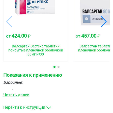
424.00
457.00
от
₽
от
₽
Валсартан-Вертекс таблетки
Валсартан таблетк
покрытые плёночной оболочкой
плёночной оболочко
80мг №30
Показания к применению
Взрослые:
Артериальная гипертензия
Читать далее
хроническая сердечная недостаточность (Ⅱ–Ⅳ
функциональный класс по классификации NYHA) у
взрослых пациентов, получающих стандартную
Перейти к инструкции
терапию одним или несколькими препаратами из