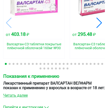
403.18
295.48
от
₽
от
₽
Валсартан-СЗ таблетки покрытые
Валсартан-СЗ таблет
плёночной оболочкой 160мг №30
плёночной оболочко
Показания к применению
Лекарственный препарат ВАЛСАРТАН ВЕЛФАРМ
показан к применению у взрослых в возрасте от 18 лет:
Читать далее
для лечения высокого артериального давления
(артериальной гипертензии)
для лечения хронической сердечной
Перейти к инструкции