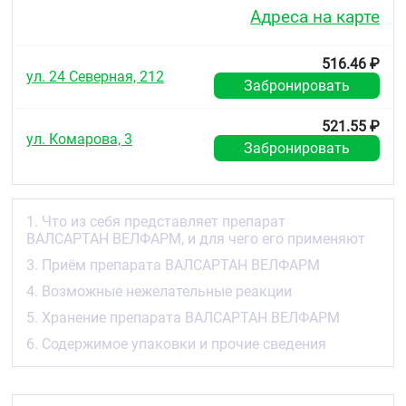
для лечения хронической сердечной
Адреса на карте
недостаточности (заболевания, когда сердце
способно уже не так эффективно
перекачивать кровь, как раньше) у пациентов,
516.46 ₽
ул. 24 Северная, 212
получающих стандартное лечение одним или
Забронировать
несколькими препаратами из следующих
групп:
521.55 ₽
ул. Комарова, 3
⁃ диуретики (препараты, применяемые для
Забронировать
увеличения количества выделяемой мочи или,
так называемые, мочегонные препараты),
⁃ сердечные гликозиды (препараты
1. Что из себя представляет препарат
растительного происхождения, применяемые
ВАЛСАРТАН ВЕЛФАРМ, и для чего его применяют
для лечения сердечной недостаточности),
3. Приём препарата ВАЛСАРТАН ВЕЛФАРМ
⁃ ингибиторы ангиотензинпревращающего
4. Возможные нежелательные реакции
фермента (препараты, применяемые для
лечения высокого артериального давления),
5. Хранение препарата ВАЛСАРТАН ВЕЛФАРМ
бета-адреноблокаторы (препараты,
6. Содержимое упаковки и прочие сведения
применяемые для снижения артериального
давления и некоторых заболеваний сердца)
для повышения выживаемости пациентов