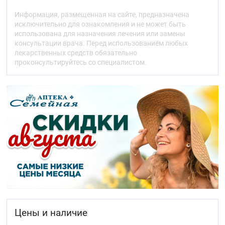
применяют.
Информация, размещенная на сайте, предназначена
О чём следует знать перед приёмом препарата
исключительно для ознакомления и не может быть
ВАЛСАРТАН ВЕЛФАРМ.
использована для назначения лечения или замены
Приём препарата ВАЛСАРТАН ВЕЛФАРМ.
консультации врача. Перед использованием любых
Возможные нежелательные реакции.
лекарственных средств обязательно
Хранение препарата ВАЛСАРТАН ВЕЛФАРМ.
проконсультируйтесь со специалистом.
Содержимое упаковки и прочие сведения.
1. Что из себя представляет препарат
ВАЛСАРТАН ВЕЛФАРМ, и для чего его
применяют
Препарат ВАЛСАРТАН ВЕЛФАРМ содержит
действующее вещество валсартан, относящееся к
группе «антагонистов рецепторов ангиотензина II».
Показания к применению
Лекарственный препарат ВАЛСАРТАН
ВЕЛФАРМ показан к применению у взрослых в
возрасте от 18 лет:
Цены и наличие
для лечения высокого артериального
давления (артериальной гипертензии)