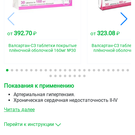
392.70
323.08
от
₽
от
₽
Валсартан-СЗ таблетки покрытые
Валсартан-СЗ таблет
плёночной оболочкой 160мг №30
плёночной оболочко
Показания к применению
Артериальная гипертензия.
Хроническая сердечная недостаточность II-IV
функционального класса по классификации NYHA
Читать далее
у взрослых пациентов, получающих стандартную
терапию одним или несколькими препаратами из
следующих фармакотерапевтических групп:
Перейти к инструкции
диуретиками, сердечными гликозидами,
ингибиторами АПФ или бета-адреноблокаторами.