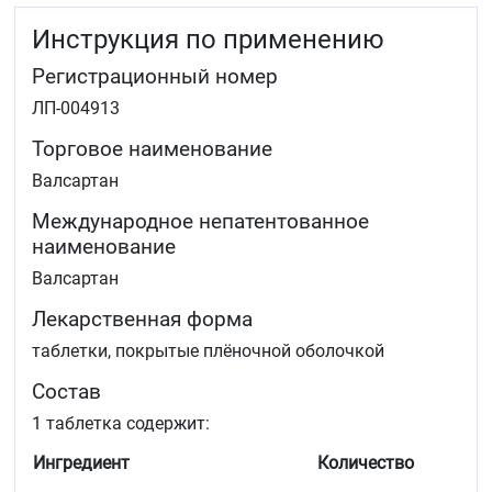
Применение каждого из перечисленных
Инструкция по применению
препаратов не является обязательным. Оценка
состояния пациентов с ХСН должна включать
Регистрационный номер
оценку функции почек.
Для повышения выживаемости пациентов после
ЛП-004913
перенесённого острого инфаркта миокарда,
осложнённого левожелудочковой
Торговое наименование
недостаточностью и/или систолической
Валсартан
дисфункцией ЛЖ, при наличии стабильных
показателей гемодинамики.
Международное непатентованное
наименование
Дети и подростки
Валсартан
Артериальная гипертензия у детей и подростков от
6 до 18 лет.
Лекарственная форма
таблетки, покрытые плёночной оболочкой
Состав
1 таблетка содержит:
Ингредиент
Количество