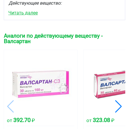
Действующее вещество:
Читать далее
160
Валсартан
40 мг
80 мг
мг
Вспомогательных веществ — до получения
Аналоги по действующему веществу -
таблетки (без оболочки) массой:
Валсартан
330
110 мг
220 мг
мг
кальция гидрофосфат
50,6
131,2
101,2 мг
безводный
мг
мг
18,4
крахмал кукурузный
9,2 мг
18,4 мг
мг
17,1
кросповидон
9,0 мг
18,0 мг
мг
3,3
магния стеарат
1,2 мг
2,4 мг
мг
392.70
323.08
от
₽
от
₽
Вспомогательных веществ
до получения таблетки