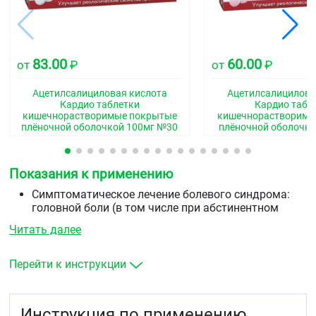
83.00
60.00
от
₽
от
₽
Ацетилсалициловая кислота
Ацетилсалицилова
Кардио таблетки
Кардио табл
кишечнорастворимые покрытые
кишечнорастворимы
плёночной оболочкой 100мг №30
плёночной оболочко
Показания к применению
Симптоматическое лечение болевого синдрома:
головной боли (в том числе при абстинентном
синдроме), зубной боли, боли в горле, боли в спине
Читать далее
и мышцах, боли в суставах, боли при менструации.
повышенная температура тела при простудных и
других инфекционно-воспалительных
Перейти к инструкции
заболеваниях (у взрослых и детей старше 15 лет).
Инструкция по применению