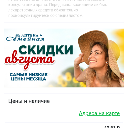
вариабелен. Салицилаты легко проникают во
консультации врача. Перед использованием любых
многие ткани и жидкости организма, в том числе в
лекарственных средств обязательно
спинно-мозговую, перитонеальную и
проконсультируйтесь со специалистом.
синовиальную жидкости. Проникновение в
полость сустава ускоряется при наличии
гиперемии и отёка и замедляется в
пролиферативной фазе воспаления. В небольших
количествах салицилаты обнаруживаются в
мозговой ткани, следы — в желчи, поте, фекалиях.
При возникновении ацидоза большая часть
салициловой кислоты превращается в
неионизированную кислоту, хорошо проникающую
в ткани, в том числе в мозг. Быстро проходит через
плаценту, в небольших количествах выводится с
грудным молоком.
Метаболизм
Метаболизируется преимущественно в печени с
Цены и наличие
образованием 4 метаболитов, обнаруживаемых во
многих тканях и моче.
Адреса на карте
Выведение