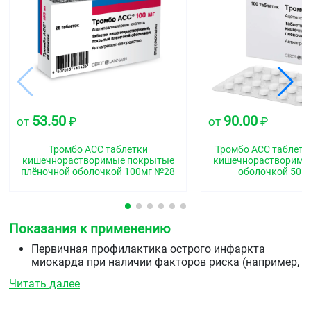
53.50
90.00
от
₽
от
₽
Тромбо АСС таблетки
Тромбо АСС таблетк
кишечнорастворимые покрытые
кишечнорастворимо
плёночной оболочкой 100мг №28
оболочкой 50м
Показания к применению
Первичная профилактика острого инфаркта
миокарда при наличии факторов риска (например,
сахарный диабет, гиперлипидемия, артериальная
Читать далее
гипертензия, ожирение, курение, пожилой возраст)
вторичная профилактика инфаркта миокарда