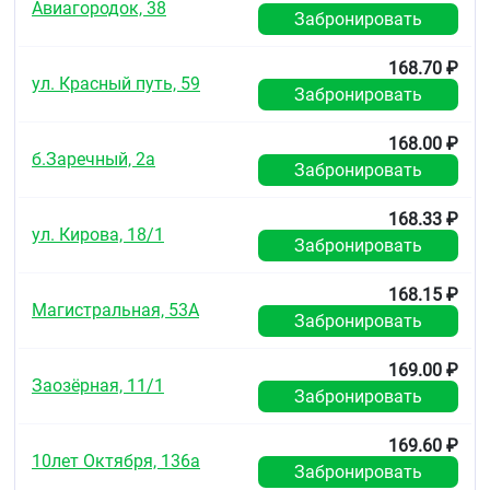
Авиагородок, 38
(в том числе, при длительной иммобилизации
Забронировать
в результате обширного хирургического
вмешательства).
168.70 ₽
ул. Красный путь, 59
Противопоказания
Забронировать
Повышенная чувствительность к АСК,
168.00 ₽
вспомогательным веществам в составе
б.Заречный, 2а
препарата и другим НПВП
Забронировать
эрозивно-язвенные поражения, желудочно-
кишечного тракта (в фазе обострения)
168.33 ₽
желудочно-кишечное кровотечение
ул. Кирова, 18/1
Забронировать
геморрагический диатез
бронхиальная астма, индуцированная
приёмом салицилатов и других НПВП
168.15 ₽
Магистральная, 53А
сочетание бронхиальной астмы,
Забронировать
рецидивирующего полипоза носа и
околоносовых пазух и непереносимости АСК
169.00 ₽
сочетанное применение с метотрексатом в
Заозёрная, 11/1
Забронировать
дозе 15 мг в неделю и более
беременность (I и III триместр) и период
лактации
169.60 ₽
возраст до 18 лет
10лет Октября, 136а
Забронировать
выраженная почечная недостаточность