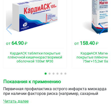
64.90
158.40
от
₽
от
₽
КардиАСК таблетки покрытые
КардиАСК Магний
плёночной кишечнорастворимой
покрытые плёночно
оболочкой 100мг №30
75мг+15,2мг бан
Показания к применению
Первичная профилактика острого инфаркта миокарда
при наличии факторов риска (например, сахарный
диабет, гиперлипидемия, артериальная гипертензия,
Читать далее
ожирение, курение, пожилой возраст) и профилактика
повторного инфаркта миокарда.