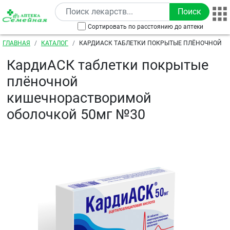
Перейти к основному содержанию
Сортировать по расстоянию до аптеки
Строка навигации
ГЛАВНАЯ
КАТАЛОГ
КАРДИАСК ТАБЛЕТКИ ПОКРЫТЫЕ ПЛЁНОЧНОЙ
КИШЕЧНОРАСТВОРИМОЙ ОБОЛОЧКОЙ 50МГ №30
КардиАСК таблетки покрытые
плёночной
кишечнорастворимой
оболочкой 50мг №30