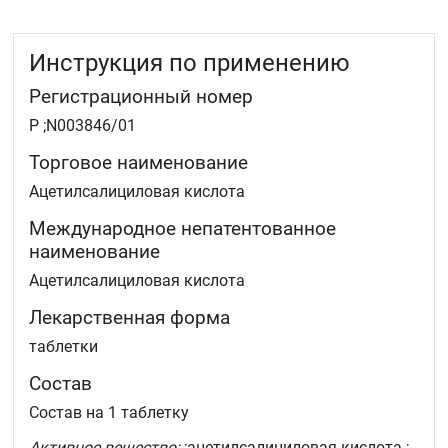
Повышенная температура тела при «простудных» и
других инфекционно-­воспалительных заболеваниях (у
взрослых и детей старше 15 лет).
Инструкция по применению
Регистрационный номер
Р ;N003846/01
Торговое наименование
Ацетилсалициловая кислота
Международное непатентованное
наименование
Ацетилсалициловая кислота
Лекарственная форма
таблетки
Состав
Состав на 1 таблетку
Активное вещество:
;ацетилсалициловая кислота ;