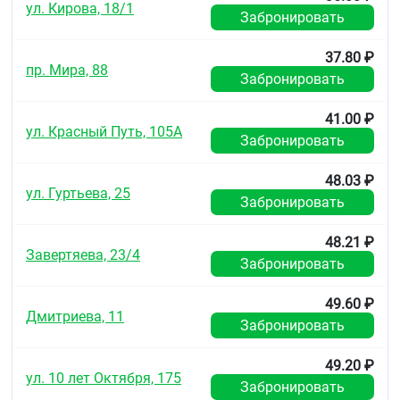
выводится в виде салицилатов и их метаболитов. У
ул. Кирова, 18/1
Забронировать
пациентов с нормальной функцией почек 80–100 %
разовой дозы препарата выводится почками в
течение 24–72 часов.
37.80 ₽
пр. Мира, 88
Забронировать
Показания
Первичная профилактика острого инфаркта
41.00 ₽
миокарда при наличии факторов риска
ул. Красный Путь, 105А
Забронировать
(например, сахарный диабет, гиперлипидемия,
артериальная гипертензия, ожирение, курение,
48.03 ₽
пожилой возраст)
ул. Гуртьева, 25
вторичная профилактика инфаркта миокарда
Забронировать
(повторного)
стабильная и нестабильная стенокардия
48.21 ₽
профилактика инсульта (в том числе, у
Завертяева, 23/4
Забронировать
пациентов с преходящим нарушением
мозгового кровообращения)
профилактика преходящего мозгового
49.60 ₽
Дмитриева, 11
кровообращения
Забронировать
профилактика тромбоэмболии после операций
и инвазивных вмешательств на сосудах
49.20 ₽
(например, аорто-коронарное шунтирование,
ул. 10 лет Октября, 175
эндартерэктомия сонных артерий,
Забронировать