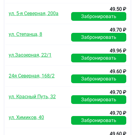
ангиопластика и стентирование коронарных
артерий)
49.50 ₽
профилактика тромбоза глубоких вен и
ул. 5-я Северная, 200а
Забронировать
тромбоэмболии лёгочной артерии и её ветвей
(в том числе, при длительной иммобилизации
в результате обширного хирургического
49.70 ₽
ул. Степанца, 8
вмешательства).
Забронировать
Противопоказания
49.96 ₽
Повышенная чувствительность к АСК,
ул.Заозерная, 22/1
Забронировать
вспомогательным веществам в составе
препарата и другим НПВП
49.60 ₽
эрозивно-язвенные поражения, желудочно-
24я Северная, 168/2
кишечного тракта (в фазе обострения)
Забронировать
желудочно-кишечное кровотечение
геморрагический диатез
49.70 ₽
бронхиальная астма, индуцированная
ул. Красный Путь, 32
Забронировать
приёмом салицилатов и других НПВП
сочетание бронхиальной астмы,
рецидивирующего полипоза носа и
49.70 ₽
ул. Химиков, 40
околоносовых пазух и непереносимости АСК
Забронировать
сочетанное применение с метотрексатом в
дозе 15 мг в неделю и более
49.60 ₽
беременность (I и III триместр) и период