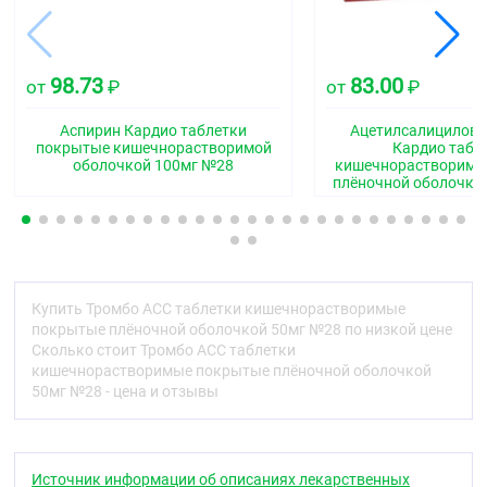
Антиагрегантное средство
Код АТХ
98.73
83.00
от
₽
от
₽
N02BA
Аспирин Кардио таблетки
Ацетилсалицилова
Фармакологические свойства
покрытые кишечнорастворимой
Кардио табл
оболочкой 100мг №28
кишечнорастворимы
Фармакодинамика
плёночной оболочко
Ацетилсалициловая кислота (АСК) представляет
собой сложный эфир салициловой кислоты,
относится к группе нестероидных
противовоспалительных препаратов (НПВП).
Механизм действия основан на необратимой
инактивации фермента циклооксигеназы (ЦОГ-1), в
Купить Тромбо АСС таблетки кишечнорастворимые
результате чего блокируется синтез
покрытые плёночной оболочкой 50мг №28 по низкой цене
простагландинов, простациклинов и тромбоксана.
Сколько стоит Тромбо АСС таблетки
Уменьшает агрегацию, адгезию тромбоцитов и
кишечнорастворимые покрытые плёночной оболочкой
тромбообразование за счёт подавления синтеза
50мг №28 - цена и отзывы
тромбоксана A2 в тромбоцитах.
Повышает фибринолитическую активность
плазмы крови и снижает концентрацию витамин K-
Источник информации об описаниях лекарственных