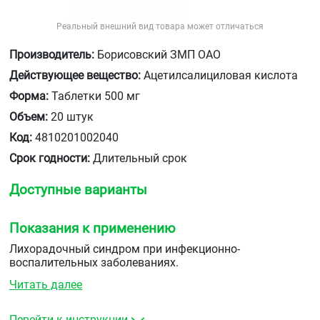
Реальный внешний вид товара может отличаться
Производитель:
Борисовский ЗМП ОАО
Действующее вещество:
Ацетилсалициловая кислота
Форма:
Таблетки 500 мг
Объем:
20 штук
Код:
4810201002040
Срок годности:
Длительный срок
Доступные варианты
Показания к применению
Лихорадочный синдром при инфекционно-
воспалительных заболеваниях.
Читать далее
Болевой синдром (различного генеза): головная боль
(в том числе связанная с алкогольным абстинентным
синдромом), мигрень, зубная боль, невралгия,
Перейти к инструкции