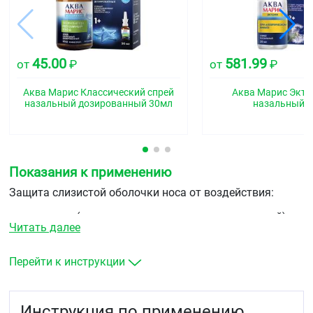
45.00
581.99
от
₽
от
₽
Аква Марис Классический спрей
Аква Марис Экто
назальный дозированный 30мл
назальный 
Показания к применению
Защита слизистой оболочки носа от воздействия:
пыльцы (в период сезонного цветения растений)
Читать далее
бытовых аллергенов (клещи домашней пыли)
шерсти животных
аллергенов тараканов и других насекомых
Перейти к инструкции
грибковых аллергенов
аллергенов бытовой химии, а также других
инородных частиц, попадающих в полость носа
Инструкция по применению
при дыхании.