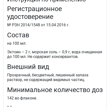
Регистрационное
Симптоматическое лечение аллергического ринита с
целью уменьшения выраженности зуда, чихания,
удостоверение
насморка, слезотечения и заложенности носа.
№ РЗН 2014/1548 от 15.04.2016 г.
Состав
на 100 мл:
Эктоин – 2 г, морская соль – 0,9 г, вода очищенная
до 100 мл. Не содержит консервантов.
Внешний вид
Прозрачный, бесцветный, лишенный запаха
раствор, не содержащий видимых частиц.
Минимальное количество доз
142 во флаконе.
Назначение