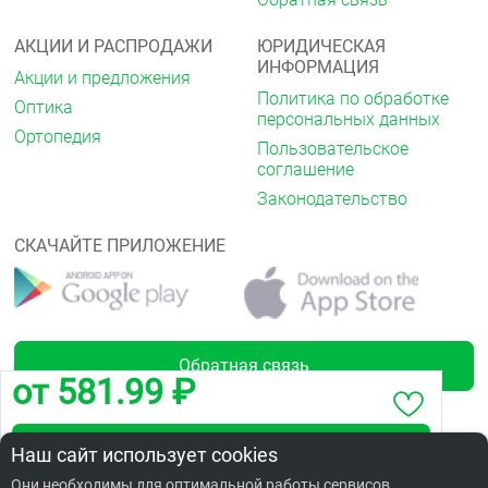
АКЦИИ И РАСПРОДАЖИ
ЮРИДИЧЕСКАЯ
ИНФОРМАЦИЯ
Акции и предложения
Политика по обработке
Оптика
персональных данных
Ортопедия
Пользовательское
соглашение
Законодательство
СКАЧАЙТЕ ПРИЛОЖЕНИЕ
Обратная связь
от 581.99 ₽
Забронировать по адресу 70 лет Октября,12
Наш сайт использует cookies
Лицензии
Они необходимы для оптимальной работы сервисов.