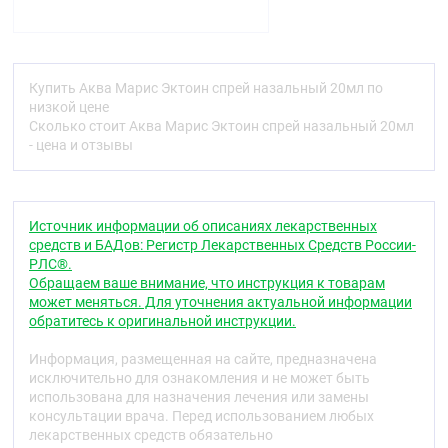
молекулам воды), эктоин образует с ними прочные
кластеры, формируя неощутимый защитный
«эктоин гидрокомплекс» на поверхности
слизистой оболочки носа. Данный комплекс
препятствует контакту аллергенов с клетками
Купить Аква Марис Эктоин спрей назальный 20мл по
слизистой оболочки носа, защищая от
низкой цене
возникновения аллергической реакции и снижая
Сколько стоит Аква Марис Эктоин спрей назальный 20мл
выраженность проявлений аллергического ринита.
- цена и отзывы
При этом аллергены фиксируются на поверхности
гидрокомплекса и могут быть эффективно
удалены из полости носа при промывании или
высмаркивании.
Источник информации об описаниях лекарственных
средств и БАДов: Регистр Лекарственных Средств России-
Раствор натуральной морской соли, входящий в
РЛС®.
состав Аква Марис® Эктоин, способствует
Обращаем ваше внимание, что инструкция к товарам
механическому удалению аллергенов с
может меняться. Для уточнения актуальной информации
поверхности слизистой оболочки носа и очищает
обратитесь к оригинальной инструкции.
ее поверхность от осевшей уличной и домашней
пыли. Микроэлементы и минералы морской соли
Информация, размещенная на сайте, предназначена
улучшают функцию мерцательного эпителия,
исключительно для ознакомления и не может быть
оказывают противовоспалительное и
использована для назначения лечения или замены
восстановительное действие на слизистую
консультации врача. Перед использованием любых
оболочку полости носа.
лекарственных средств обязательно