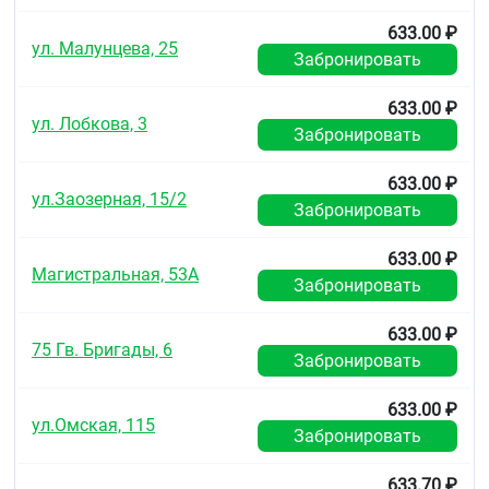
Хранить при температуре от 5 С до 25 С. Защищать
633.00 ₽
ул. Малунцева, 25
от света.
Забронировать
Хранить в местах, недоступных для детей.
633.00 ₽
ул. Лобкова, 3
Срок годности
Забронировать
3 года.
633.00 ₽
ул.Заозерная, 15/2
Не использовать по истечении срока годности.
Забронировать
Условия отпуска из аптек
633.00 ₽
Без рецепта.
Магистральная, 53А
Забронировать
633.00 ₽
75 Гв. Бригады, 6
Забронировать
633.00 ₽
ул.Омская, 115
Забронировать
633.70 ₽