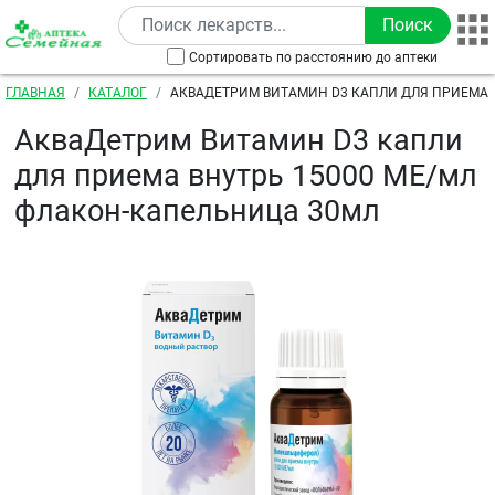
Перейти к основному содержанию
Сортировать по расстоянию до аптеки
Строка навигации
ГЛАВНАЯ
КАТАЛОГ
АКВАДЕТРИМ ВИТАМИН D3 КАПЛИ ДЛЯ ПРИЕМА В
МЛ ФЛАКОН-КАПЕЛЬНИЦА 30МЛ
АкваДетрим Витамин D3 капли
для приема внутрь 15000 МЕ/мл
флакон-капельница 30мл