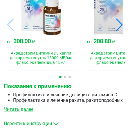
308.00
208.80
от
₽
от
₽
АкваДетрим Витамин D3 капли
АкваДетрим Витами
для приема внутрь 15000 МЕ/мл
для приема внутрь 
флакон-капельница 15мл
флакон-капельн
Показания к применению
Профилактика и лечение дефицита витамина D.
Профилактика и лечение рахита, рахитоподобных
заболеваний, гипокальциемической тетании,
Читать далее
остеомаляции и заболеваний костей на
метаболической основе (таких как,
гипопаратиреоз и псевдогипопаратиреоз).
Перейти к инструкции
При комплексном лечении остеопороза, в том