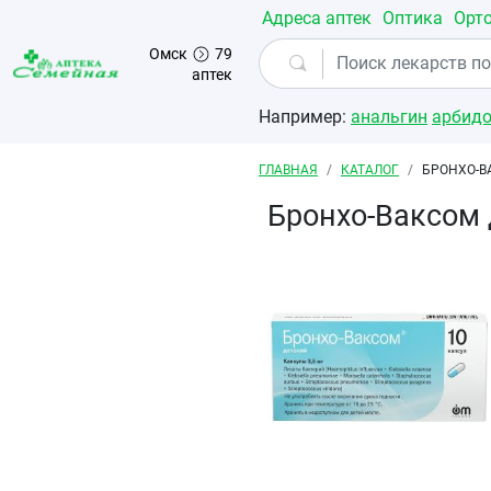
Перейти к основному содержанию
Адреса аптек
Оптика
Орт
Омск
79
аптек
Например:
анальгин
арбид
Строка навигации
ГЛАВНАЯ
КАТАЛОГ
БРОНХО-В
Бронхо-Ваксом 