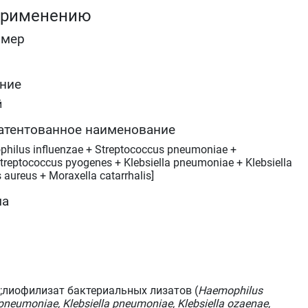
применению
омер
ние
й
атентованное наименование
ilus influenzae + Streptococcus pneumoniae +
Streptococcus pyogenes + Klebsiella pneumoniae + Klebsiella
aureus + Moraxella catarrhalis]
ма
;лиофилизат бактериальных лизатов (
Haemophilus
 pneumoniae, Klebsiella pneumoniae, Klebsiella ozaenae,