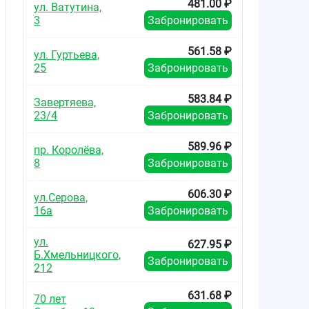
481.00 ₽
ул. Ватутина,
3
Забронировать
561.58 ₽
ул. Гуртьева,
25
Забронировать
583.84 ₽
Завертяева,
23/4
Забронировать
589.96 ₽
пр. Королёва,
8
Забронировать
606.30 ₽
ул.Серова,
16а
Забронировать
ул.
627.95 ₽
Б.Хмельницкого,
Забронировать
212
631.68 ₽
70 лет