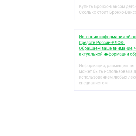
Купить Бронхо-Ваксом детск
Иммуностимулирующее 
Сколько стоит Бронхо-Ваксо
Код АТХ
L03
Источник информации об оп
Фармакологические 
Средств России-РЛС®.
Фармакодинамика
Обращаем ваше внимание, ч
актуальной информации обр
Характеристика препара
Информация, размещенная н
Лиофилизат бактериальн
может быть использована д
pneumoniae, Streptococcus
использованием любых лека
Klebsiella ozaenae, Staphy
специалистом.
препарате Бронхо-Ваксо
содержащий лиофилизир
бактерий, принадлежащ
Препарат Бронхо-Ваксо
и усиливает иммунную з
Фармакодинамика
Иммунобиологическое д