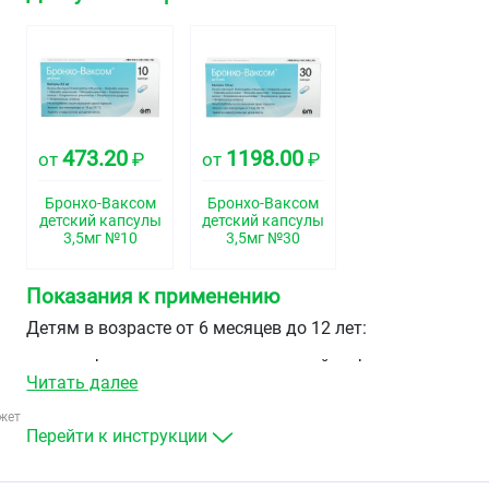
473.20
1198.00
от
₽
от
₽
Бронхо-Ваксом
Бронхо-Ваксом
детский капсулы
детский капсулы
3,5мг №10
3,5мг №30
Показания к применению
Детям в возрасте от 6 месяцев до 12 лет:
профилактика рецидивирующей инфекции
Читать далее
дыхательных путей и обострений хронического
бронхита;
жет
лечение острых инфекций дыхательных путей (в
Перейти к инструкции
составе комплексной терапии).