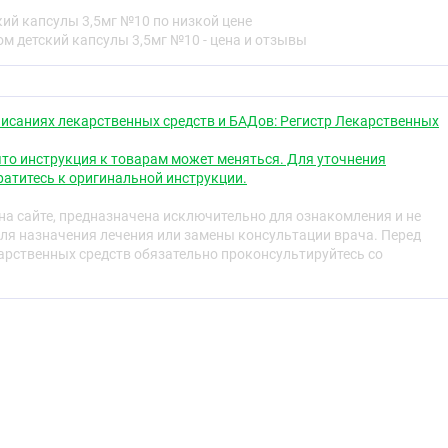
ий капсулы 3,5мг №10 по низкой цене
средство
м детский капсулы 3,5мг №10 - цена и отзывы
исаниях лекарственных средств и БАДов: Регистр Лекарственных
свойства
то инструкция к товарам может меняться. Для уточнения
атитесь к оригинальной инструкции.
та
а сайте, предназначена исключительно для ознакомления и не
ых лизатов ;
Haemophilus influenzae, Streptococcus
ля назначения лечения или замены консультации врача. Перед
 viridans, Streptococcus pyogenes, Klebsiella pneumoniae,
рственных средств обязательно проконсультируйтесь со
lococcus aureus, Moraxella catarrhalis
, используемый в
®
м
;детский, представляет собой бактериальный экстракт,
ованные фракции 21 штамма инактивированных
их к восьми различным видам.
®
м
;детский обладает иммуностимулирующим действием
ащиту организма от инфекций дыхательных путей.
®
ействие: Бронхо-Ваксом
;детский вызывает иммунный