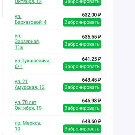
Октября, 12
Забронировать
632.00 ₽
ул.
Бархатовой, 4
Забронировать
ул.
635.55 ₽
Заозерная,
Забронировать
11а
641.25 ₽
ул.Лукашевича,
6/1
Забронировать
643.45 ₽
ул. 21
473.20
1198.00
от
₽
от
₽
Амурская, 12
Забронировать
Бронхо-Ваксом
Бронхо-Ваксом
646.98 ₽
ул. 70 лет
детский капсулы
детский капсулы
3,5мг №10
3,5мг №30
Октября, 19
Забронировать
648.60 ₽
пр. Маркса,
10
Забронировать