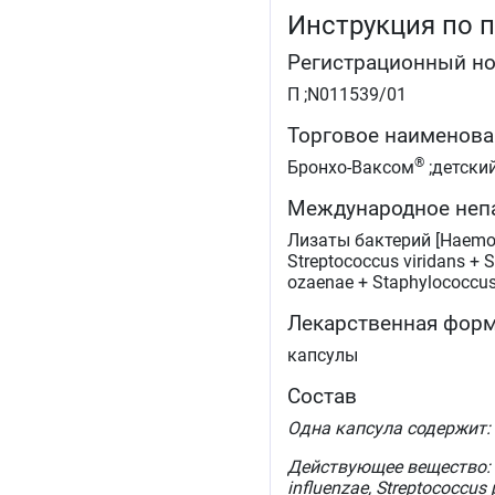
Инструкция по 
Регистрационный н
П ;N011539/01
Торговое наименова
®
Бронхо-Ваксом
;детски
Международное неп
Лизаты бактерий [Haemoph
Streptococcus viridans + 
ozaenae + Staphylococcus 
Лекарственная фор
капсулы
Состав
Одна капсула содержит:
Действующее вещество:
influenzae, Streptococcus