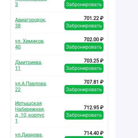
3
Забронировать
701.22 ₽
Авиагородок,
38
Забронировать
702.00 ₽
ул. Химиков,
40
Забронировать
703.25 ₽
Дмитриева,
11
Забронировать
707.81 ₽
ул.А.Павлова,
22
Забронировать
Иртышская
712.95 ₽
Набережная,
д .10, корпус
Забронировать
1
714.40 ₽
ул.Дианова,