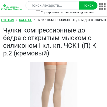
Перейти к основному содержанию
Сортировать по расстоянию до аптеки
Строка навигации
ГЛАВНАЯ
КАТАЛОГ
ЧУЛКИ КОМПРЕССИОННЫЕ ДО БЕДРА С ОТКРЫТ
СИЛИКОНОМ I КЛ. КП. ЧСК1 (П)-К Р.2 (КРЕМОВЫЙ)
Чулки компрессионные до
бедра с открытым мыском с
силиконом I кл. кп. ЧСК1 (П)-К
р.2 (кремовый)