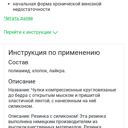
начальная форма хронической венозной
недостаточности
синдром «тяжелых ног»: тяжесть, онемение,
Читать далее
распирание в ногах
профилактика и лечение посттравматических
осложнений
Перейти к инструкции
после гипсовой повязки
в до- и послеродовой период при варикозе
при варикозе в виде выраженного сосудистого
Инструкция по применению
рисунка на коже ног.
Состав
полиамид, хлопок, лайкра.
Описание
Название: Чулки компрессионные кругловязаные
до бедра с открытым мыском и пришитой
эластичной лентой, с нанесенным на неё
силиконом.
Описание: Резинка с силиконом! Эта резинка
выполнена немецким производителем из
высококачественных материалов. Резинка