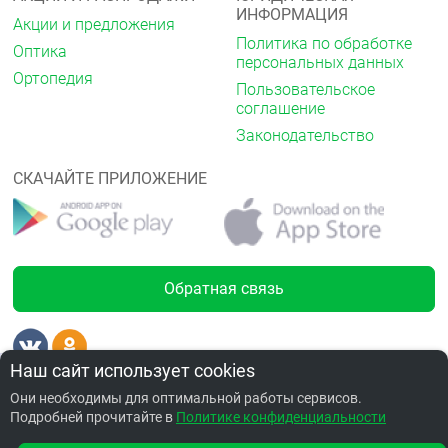
ИНФОРМАЦИЯ
Акции и предложения
Политика по обработке
Оптика
персональных данных
Ортопедия
Пользовательское
соглашение
Законодательство
СКАЧАЙТЕ ПРИЛОЖЕНИЕ
Обратная связь
от 1038.25 ₽
Наш сайт использует cookies
Лицензии
Они необходимы для оптимальной работы сервисов.
Подробней прочитайте в
Политике конфиденциальности
Забронировать по адресу Завертяева,23/4