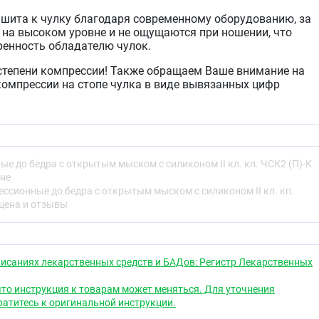
ишита к чулку благодаря современному оборудованию, за
в на высоком уровне и не ощущаются при ношении, что
ренность обладателю чулок.
степени компрессии! Также обращаем Ваше внимание на
компрессии на стопе чулка в виде вывязанных цифр
т степень компрессии, вторая – размер изделия).
тый мысок на чулках облегчает уход за кожными
 за пальцами ног и позволяет осуществлять контроль над
овов стоп во время операций.
е до бедра с открытым мыском с силиконом II кл. кп. ЧСК2 (П)-К
а чулке вывязана по форме, мягкая и прочная, что
ене
тации.
ссионные до бедра с открытым мыском с силиконом II кл. кп.
 цена и отзывы
одходят как мужчинам, так и женщинам.
исаниях лекарственных средств и БАДов: Регистр Лекарственных
ая недостаточность
то инструкция к товарам может меняться. Для уточнения
еваний вен.
атитесь к оригинальной инструкции.