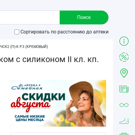
Сортировать по расстоянию до аптеки
К2 (П)-К Р.3 (КРЕМОВЫЙ)
м с силиконом II кл. кп.