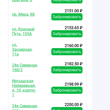
2151.00 ₽
пр. Мира, 88
Забронировать
2153.65 ₽
ул. Красный
Путь, 105А
Забронировать
ул.
2160.00 ₽
Заозерная,
Забронировать
11а
2182.50 ₽
24я Северная,
168/2
Забронировать
Иртышская
2198.99 ₽
Набережная,
д .10, корпус
Забронировать
1
2200.00 ₽
24я Северная,