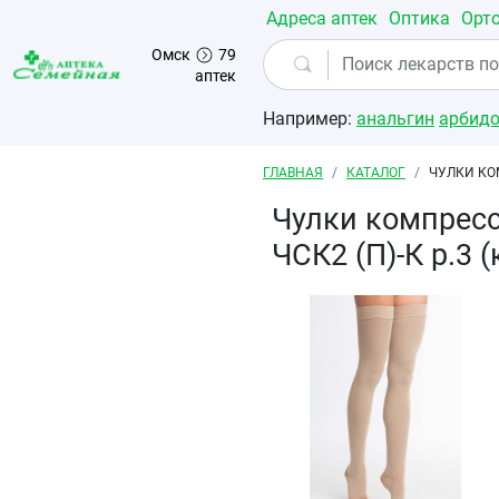
Перейти к основному содержанию
Адреса аптек
Оптика
Орт
Омск
79
аптек
Например:
анальгин
арбид
Строка навигации
ГЛАВНАЯ
КАТАЛОГ
ЧУЛКИ КОМ
Чулки компресс
ЧСК2 (П)-К р.3 