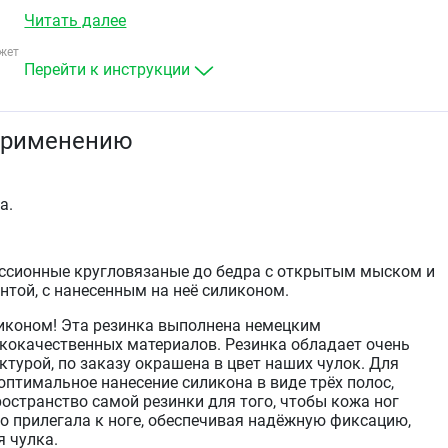
Тромбофлебит
Читать далее
Профилактики заболеваний вен.
жет
Перейти к инструкции
применению
а.
ссионные кругловязаные до бедра с открытым мыском и
нтой, с нанесенным на неё силиконом.
ликоном! Эта резинка выполнена немецким
кокачественных материалов. Резинка обладает очень
ктурой, по заказу окрашена в цвет наших чулок. Для
оптимальное нанесение силикона в виде трёх полос,
остранство самой резинки для того, чтобы кожа ног
о прилегала к ноге, обеспечивая надёжную фиксацию,
 чулка.