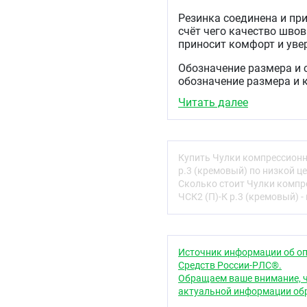
Резинка соединена и пр
счёт чего качество шво
приносит комфорт и уве
Обозначение размера и 
обозначение размера и 
(первая цифра обозначае
Читать далее
Открытый мысок! Откры
покровами стоп, а также
состоянием кожных покр
Купить Чулки компрессионны
Закрытая пятка! Пятка н
р.3 (кремовый) по низкой ц
необходимо при эксплуа
Сколько стоит Чулки компре
ЧСК2 (П)-К р.3 (кремовый) -
Чулки универсальные, п
Показания
Варикоз
Источник информации об оп
Хроническая венозн
Средств России-РЛС®.
Тромбофлебит
Обращаем ваше внимание, ч
Профилактики забол
актуальной информации обр