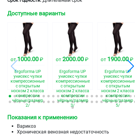
Срок годности:
Длительный срок
Доступные варианты
1000.00
2000.00
1900.00
от
₽
от
₽
от
₽
Ergoforma UP
Ergoforma UP
Ergoforma UP
унисекс чулки
унисекс чулки
унисекс чулки
компрессионные
компрессионные
компрессионные
с открытым
с открытым
с открытым
носком 2 класса
носком 2 класса
носком 2 класса
компрессии
компрессии
компрессии
чёрные/размер
чёрные/размер
чёрные/размер
2/
3/
5/
Показания к применению
Варикоз
Хроническая венозная недостаточность