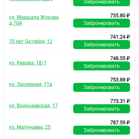
Забронировать
период вазомоторных клинических расстройств
без ограничения его продолжительности.
735.80 ₽
ул. Маршала Жукова,
Побочное действие
д.70А
Забронировать
Очень редко: кожные аллергические реакции (зуд,
сыпь).
741.24 ₽
70 лет Октября, 12
Забронировать
Очень редко: преходящие парестезии, как правило,
в конечностях.
748.55 ₽
ул. Кирова, 18/1
Передозировка
Забронировать
Случаи передозировки препарата не
зарегистрированы.
753.88 ₽
ул. Заозерная, 11а
Забронировать
В случае передозировки препарата проводить
симптоматическую терапию.
773.31 ₽
ул. Волочаевская, 17
Взаимодействие с другими лекарственными
Забронировать
препаратами
787.59 ₽
Клинически значимых взаимодействий препарата
ул. Малунцева, 25
с другими лекарственными средствами не
Забронировать
выявлено.