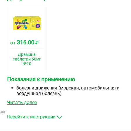
316.00
от
₽
Драмина
таблетки 50мг
№10
Показания к применению
болезни движения (морская, автомобильная и
воздушная болезнь)
профилактика и лечение симптомов вестибулярны
Читать далее
и лабиринтных нарушений (головокружение,
тошнота, рвота), за исключением симптомов,
жет
вызванных противоопухолевой терапией
Перейти к инструкции
болезнь Меньера.