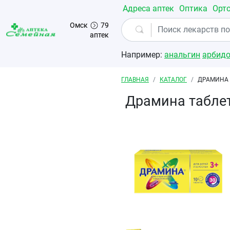
Перейти к основному содержанию
Адреса аптек
Оптика
Орт
Омск
79
аптек
Например:
анальгин
арбид
Строка навигации
ГЛАВНАЯ
КАТАЛОГ
ДРАМИНА 
Драмина табле