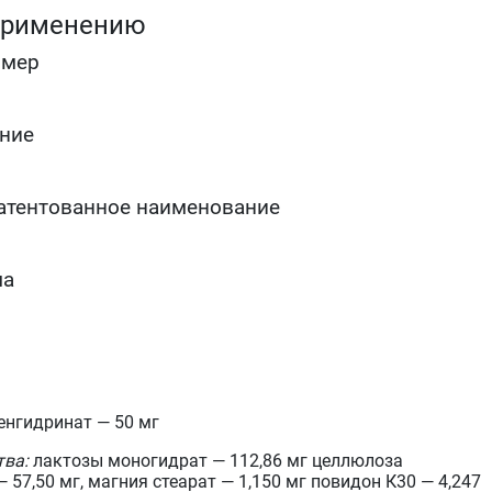
применению
омер
ние
атентованное наименование
ма
нгидринат — 50 мг
тва:
лактозы моногидрат — 112,86 мг целлюлоза
57,50 мг, магния стеарат — 1,150 мг повидон К30 — 4,247