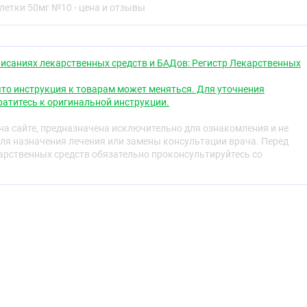
летки 50мг №10 - цена и отзывы
епарат хорошо всасывается, распределяется по органам и
ата проявляется через 15–30 минут и сохраняется в
ктически полностью выводится из организма с мочой в
е количества выводятся с грудным молоком.
исаниях лекарственных средств и БАДов: Регистр Лекарственных
то инструкция к товарам может меняться. Для уточнения
морская болезнь, автомобильная болезнь, воздушная
атитесь к оригинальной инструкции.
ение симптомов вестибулярных и лабиринтных
а сайте, предназначена исключительно для ознакомления и не
ружение, тошнота, рвота), за исключением симптомов,
ля назначения лечения или замены консультации врача. Перед
пухолевой терапией
рственных средств обязательно проконсультируйтесь со
к компонентам препарата, эпилепсия, острые
ярные дерматозы, детский возраст до 3 лет,
ктации.
крытоугольная глаукома, гиперплазия предстательной
тма, сердечно-сосудистые заболевания, гипертиреоз,
кая язва, пилородуоденальная обструкция и обструкция