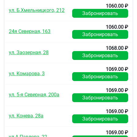
плановой контрацепции.
1060.00 ₽
ул. Б.Хмельницкого, 212
Забронировать
Применение экстренной контрацепции не заменяет
необходимых мер предосторожности, связанных с
защитой от заболеваний, передающихся половым
1060.00 ₽
24я Северная, 163
путем.
Забронировать
Сообщалось о случаях тромбоэмболических
1068.00 ₽
осложнений после приема левоноргестрела в дозе
ул. Заозерная, 28
1,5 мг. В связи с чем, у женщин с существующими
Забронировать
факторами риска (наследственной или
приобретенной предрасположенностью к
1069.00 ₽
артериальным или венозным тромбозам,
ул. Комарова, 3
Забронировать
наличием тромбозов/тромбоэмболий в семейном
анамнезе), следует учитывать возможность
возникновения таких осложнений.
1069.00 ₽
ул. 5-я Северная, 200а
Забронировать
Дети и подростки
Препарат не применяется до наступления первой
1069.00 ₽
ул. Конева, 28а
менструации (менархе).
Забронировать
Применение препарата у девочек-подростков до 16
1069.00 ₽
лет возможно только в исключительных случаях (в
ул.А.Павлова, 22