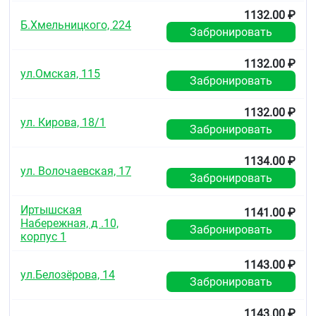
левоноргестрела на фертильность при длительном
1132.00 ₽
применении отсутствуют.
Б.Хмельницкого, 224
Забронировать
Управлениетранспортными средствами илиработа
с механизмами
1132.00 ₽
ул.Омская, 115
Забронировать
Влияние применения препарата на способность к
управлению транспортными средствами и работу с
1132.00 ₽
механизмами не изучалось.
ул. Кирова, 18/1
Забронировать
Препарат Эскапел® содержит лактозы
моногидрат
1134.00 ₽
ул. Волочаевская, 17
Эскапел® содержит лактозы моногидрат
Забронировать
(молочный сахар). Если у Вас непереносимость
некоторых сахаров, обратитесь к лечащему врачу
Иртышская
1141.00 ₽
перед приемом данного лекарственного
Набережная, д .10,
Забронировать
препарата.
корпус 1
3. Прием препарата
Эскапел®
1143.00 ₽
ул.Белозёрова, 14
Всегда принимайте препарат в полном
Забронировать
соответствии с листком-вкладышем или
рекомендациями работника аптеки. При
1143.00 ₽