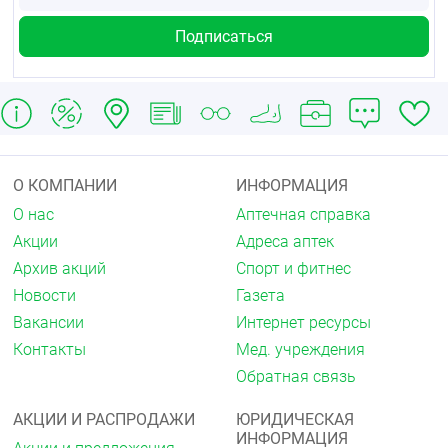
Препарат Эскапел® следует использовать только
в качестве экстренного контрацептива, он не
может быть средством для регулярной
контрацепции. Если в одном менструальном цикле
Вы принимаете препарат Эскапел® более одного
раза, его действие становится менее надежным, и
вероятность нарушений менструального цикла
возрастает.
О КОМПАНИИ
ИНФОРМАЦИЯ
Препарат Эскапел® не эффективен в качестве
средства для регулярной контрацепции. Ваш врач
О нас
Аптечная справка
может рассказать Вам о методах регулярной
Акции
Адреса аптек
контрацепции, которые более эффективны для
Архив акций
Спорт и фитнес
предотвращения беременности.
Новости
Газета
Что делать, если у Вас возникла рвота
Вакансии
Интернет ресурсы
Если у Вас возникла рвота в течение 3часов после
Контакты
Мед. учреждения
приема препарата, необходимо принять еще
Обратная связь
1таблетку. Вам необходимо как можно скорее
обратиться в аптеку, чтобы приобрести еще
1упаковку препарата.
АКЦИИ И РАСПРОДАЖИ
ЮРИДИЧЕСКАЯ
ИНФОРМАЦИЯ