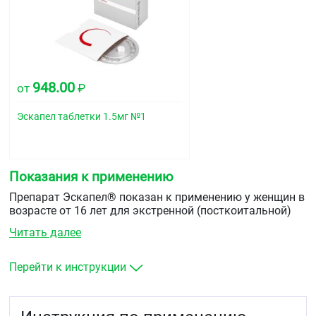
948.00
от
₽
Эскапел таблетки 1.5мг №1
Показания к применению
Препарат Эскапел® показан к применению у женщин в
возрасте от 16 лет для экстренной (посткоитальной)
контрацепции в течение 72 часов после незащищенного
Читать далее
полового акта или в случае ненадежности
применяемого метода контрацепции.
Перейти к инструкции