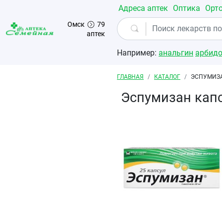
Перейти к основному содержанию
Адреса аптек
Оптика
Орт
Омск
79
аптек
Например:
анальгин
арбид
Строка навигации
ГЛАВНАЯ
КАТАЛОГ
ЭСПУМИЗА
Эспумизан кап