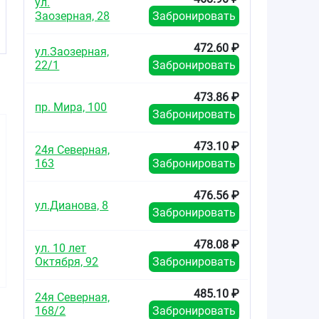
ул.
Заозерная, 28
Забронировать
472.60 ₽
ул.Заозерная,
22/1
Забронировать
473.86 ₽
пр. Мира, 100
Забронировать
473.10 ₽
24я Северная,
163
Забронировать
476.56 ₽
ул.Дианова, 8
Забронировать
337.92
629.00
414.4
от
₽
от
₽
от
478.08 ₽
Анэспум капсулы
Анэспум капсулы
Эспумизан
ул. 10 лет
40мг №25
40мг №50
40мг 
Октября, 92
Забронировать
485.10 ₽
24я Северная,
168/2
Забронировать