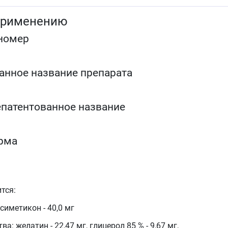
симптомы избыточного газообразования,
вызванного функциональной диспепсией
применению
острые отравления моющими средствами,
содержащими пенообразующие вещества (в
номер
качестве пеногасителя).
анное название препарата
патентованное название
рма
тся:
иметикон - 40,0 мг
: желатин - 22,47 мг, глицерол 85 % - 9,67 мг,