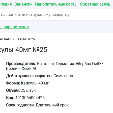
опедия
Вакансии
Накопительные карты
Обратная связь
ол
парацетомол
Н КАПСУЛЫ 40МГ №25
сулы 40мг №25
Производитель:
Каталент Германия Эбербах ГмбХ/
Берлин -Хеми АГ
Действующее вещество:
Симетикон
Форма:
Капсулы 40 мг
Объем:
25 штук
Код:
4013054004425
Срок годности:
Длительный срок