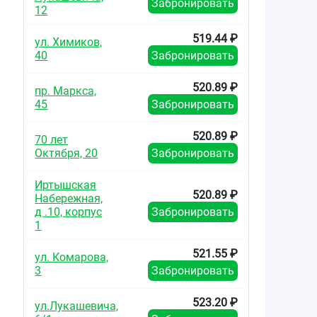
Забронировать
12
519.44 ₽
ул. Химиков,
40
Забронировать
520.89 ₽
пр. Маркса,
45
Забронировать
520.89 ₽
70 лет
Октября, 20
Забронировать
Иртышская
520.89 ₽
Набережная,
д .10, корпус
Забронировать
1
521.55 ₽
ул. Комарова,
3
Забронировать
523.20 ₽
ул.Лукашевича,