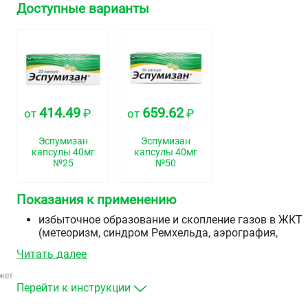
Доступные варианты
414.49
659.62
от
₽
от
₽
Эспумизан
Эспумизан
капсулы 40мг
капсулы 40мг
№25
№50
Показания к применению
избыточное образование и скопление газов в ЖКТ
(метеоризм, синдром Ремхельда, аэрография,
повышенное газообразование в послеоперационно
Читать далее
периоде)
подготовка к диагностическим процедурам органо
жет
брюшной полости и малого таза (ультразвуковые,
Перейти к инструкции
рентгенологические исследования и др.)