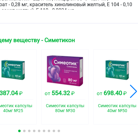
т - 0,28 мг, краситель хинолиновый желтый, Е 104 - 0,10
закат желтый, Е 110 - 0,0024 мг.
ые, мягкие, желтые капсулы из желатина со швом и
ему веществу - Симетикон
сцветная, вязкая, полупрозрачная жидкость.
ческая группа
387.04
554.32
698.40
₽
от
₽
от
₽
е действие
меотик капсулы
Симеотик капсулы
Симеотик капсулы
40мг №25
80мг №30
40мг №50
 уменьшающий количество газов в кишечнике.
 симетикон обладает поверхностной активностью
тью снижать поверхностное натяжение на границе сред
 происходит слияние пузырьков газа и разрушение пены,