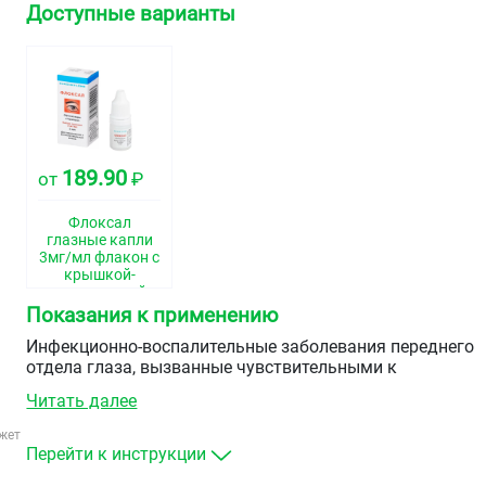
Доступные варианты
189.90
от
₽
Флоксал
глазные капли
3мг/мл флакон с
крышкой-
капельницей
5мл
Показания к применению
Инфекционно-воспалительные заболевания переднего
отдела глаза, вызванные чувствительными к
офлоксацину микроорганизмами:
Читать далее
Блефарит.
жет
Ячмень.
Перейти к инструкции
Конъюнктивит.