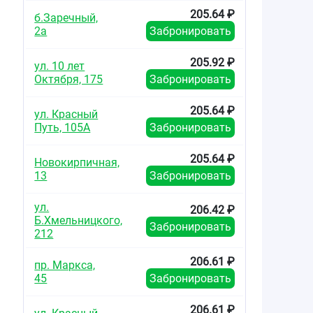
205.64 ₽
б.Заречный,
2а
Забронировать
205.92 ₽
ул. 10 лет
Октября, 175
Забронировать
205.64 ₽
ул. Красный
Путь, 105А
Забронировать
205.64 ₽
Новокирпичная,
13
Забронировать
ул.
206.42 ₽
Б.Хмельницкого,
Забронировать
212
206.61 ₽
пр. Маркса,
45
Забронировать
206.61 ₽