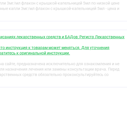
пли 3мг/мл флакон с крышкой-капельницей 5мл по низкой цене
pp, Yersinia spp, Providencia spp, Haemopilus influenzae,
зные капли 3мг/мл флакон с крышкой-капельницей 5мл - цена и
isseria menigitidis, Mycoplasma spp, Legionella pneumophila,
dia spp.
екоторых штаммов грамположительных микроорганизмов,
s spp., Streptococcus spp.
исаниях лекарственных средств и БАДов: Регистр Лекарственных
к офлоксацину Enterococcus faecalis, Streptococcus
s spp.
то инструкция к товарам может меняться. Для уточнения
атитесь к оригинальной инструкции.
а микроорганизмы, продуцирующие бета-лактамазу.
а сайте, предназначена исключительно для ознакомления и не
льны анаэробные бактерии (кроме В. Urealiticus).
ля назначения лечения или замены консультации врача. Перед
рственных средств обязательно проконсультируйтесь со
остигается терапевтическая концентрация препарата в
ьные заболевания переднего отдела глаза, вызванные
ксацину микроорганизмами, блефарит, ячмень,
стит, кератит, язва роговицы, хламидийная инфекция
чение бактериальной инфекции после травм глаза и