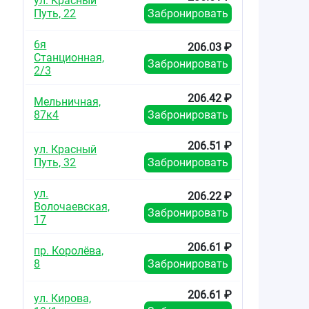
ул. Красный
Путь, 22
Забронировать
6я
206.03 ₽
Станционная,
Забронировать
2/3
206.42 ₽
Мельничная,
87к4
Забронировать
206.51 ₽
ул. Красный
Путь, 32
Забронировать
ул.
206.22 ₽
Волочаевская,
Забронировать
17
206.61 ₽
пр. Королёва,
8
Забронировать
206.61 ₽
ул. Кирова,