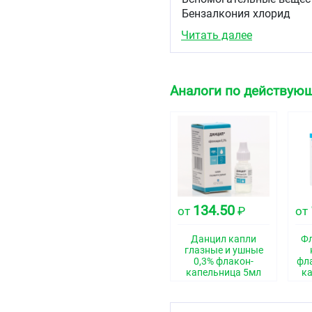
Бензалкония хлорид
Натрий хлорид
Читать далее
1 М раствор кислоты хл
1 М раствор натрия гид
Аналоги по действую
Вода для инъекций
Описание
Капли глазные: Прозрач
Фармакотерапевтиче
Противомикробное средс
134.50
от
₽
от
Фармакологические 
Фармакодинамика
Данцил капли
Фл
глазные и ушные
Офлоксацин — противом
0,3% флакон-
фл
спектра действия. Бакт
капельница 5мл
ка
фермента ДНК — гиразы 
большинства грамотрицат
spp., Proteus spp, Morganel