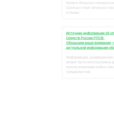
Купить Флоксал глазные ка
Serratia spp, Citrobacter s
Сколько стоит Флоксал гла
Neisseria gonorrhoeae, Ne
отзывы
Acinetobacter spp, Chlamy
Активен в отношении н
в частности Staphylococcu
Источник информации об оп
Умеренно чувствительны 
Средств России-РЛС®.
pneumoniae, Pseudomona
Обращаем ваше внимание, ч
актуальной информации обр
Офлоксацин действует н
Информация, размещенная н
К препарату не чувствите
может быть использована д
использованием любых лека
Фармакокинетика
специалистом.
При местном введении д
тканях глаза.
Показания
Инфекционно-воспалител
чувствительными к офло
конъюнктивит, дакриоци
глаз, профилактика и ле