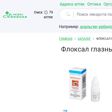
Перейти к основному содержанию
Адреса аптек
Оптика
Орт
Омск
79
аптек
Например:
анальгин
арбид
Строка навигации
ГЛАВНАЯ
КАТАЛОГ
ФЛОКСАЛ 
Флоксал глазн