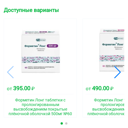
Доступные варианты
395.00
490.00
от
₽
от
₽
Форметин Лонг таблетки с
Форметин Лонг та
пролонгированным
пролонгиров
высвобождением покрытые
высвобождением 
плёночной оболочкой 500мг №60
плёночной оболочко