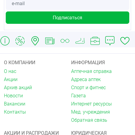
Выведение
Метформин выводится в неизменённом виде
почками.
Почечный клиренс метформина составляет >400
мл/мин, что указывает на то, что метформин
выводится за счёт клубочковой фильтрации и
канальцевой секреции. После перорального
приёма период полувыведения составляет около
6,5 часов. При нарушенной функции почек клиренс
О КОМПАНИИ
ИНФОРМАЦИЯ
метформина снижается пропорционально
О нас
Аптечная справка
клиренсу креатинина, увеличивается период
полувыведения, что может приводить к
Акции
Адреса аптек
увеличению концентрации метформина в плазме.
Архив акций
Спорт и фитнес
Показания
Новости
Газета
Вакансии
Интернет ресурсы
Сахарный диабет 2 типа у взрослых, особенно у
пациентов с ожирением, при неэффективности
Контакты
Мед. учреждения
диетотерапии и физических нагрузок:
Обратная связь
в качестве монотерапии
в сочетании с другими пероральными
АКЦИИ И РАСПРОДАЖИ
ЮРИДИЧЕСКАЯ