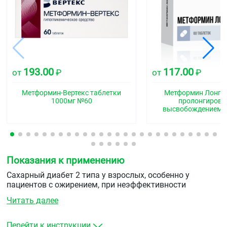
193.00
117.00
от
₽
от
₽
Метформин-Вертекс таблетки
Метформин Лонг т
1000мг №60
пролонгиров
высвобождением 
Показания к применению
Сахарный диабет 2 типа у взрослых, особенно у
пациентов с ожирением, при неэффективности
диетотерапии и физических нагрузок:
Читать далее
в качестве монотерапии
в сочетании с другими пероральными
Перейти к инструкции