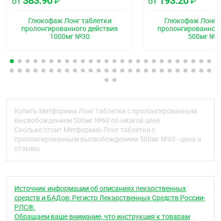
383.90
193.20
от
₽
от
₽
Описание
Дозировка 500 мг:
капсулообразные,
Глюкофаж Лонг таблетки
Глюкофаж Лонг 
двояковыпуклые таблетки белого или почти
пролонгированного действия
пролонгированного
1000мг №30
500мг №3
белого цвета, с риской с одной стороны,
практически без запаха.
Дозировки 750 мг и 1000 мг:
овальные,
двояковыпуклые таблетки белого или почти
белого цвета, с риской с одной стороны,
практически без запаха.
Фармакотерапевтическая группа
Купить Метформин Лонг таблетки с пролонгированным
высвобождением 500мг №60 по низкой цене
Гипогликемическое средство для перорального
Сколько стоит Метформин Лонг таблетки с
применения группы бигуанидов
пролонгированным высвобождением 500мг №60 - цена и
отзывы
Код АТХ
A10BA02
Фармакологические свойства
Источник информации об описаниях лекарственных
средств и БАДов: Регистр Лекарственных Средств России-
Фармакодинамика
РЛС®.
Метформин — гипогликемическое средство из
Обращаем ваше внимание, что инструкция к товарам