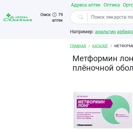
Перейти к основному содержанию
Адреса аптек
Оптика
Орт
Омск
79
аптек
Например:
анальгин
арбид
Строка навигации
ГЛАВНАЯ
КАТАЛОГ
МЕТФОРМИ
Метформин лон
плёночной обо