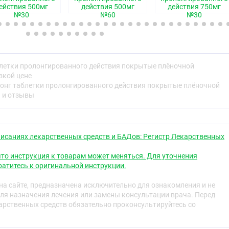
ействия 500мг
действия 500мг
действия 750мг
очной оболочкой, светло-голубого цвета (дозировкой 850
№30
№60
№30
дозировкой 1000 ;мг), продолговатой формы,
ой на одной стороне. На поперечном разрезе видны два
голубого цвета (для дозировки 850 ;мг) и голубого цвета
, внутренний — белого или почти белого цвета.
ская группа
летки пролонгированного действия покрытые плёночной
зкой цене
ство для перорального применения группы бигуанидов
онг таблетки пролонгированного действия покрытые плёночной
а и отзывы
действие
исаниях лекарственных средств и БАДов: Регистр Лекарственных
то инструкция к товарам может меняться. Для уточнения
с гипогликемическим действием, снижающий как
атитесь к оригинальной инструкции.
рандиальное содержание глюкозы в плазме крови. Не
сулина и в связи с этим не вызывает гипогликемии.
а сайте, предназначена исключительно для ознакомления и не
сть периферических рецепторов к инсулину и
ля назначения лечения или замены консультации врача. Перед
тками. Снижает выработку глюкозы печенью за счёт
рственных средств обязательно проконсультируйтесь со
генеза и гликогенолиза. Задерживает всасывание