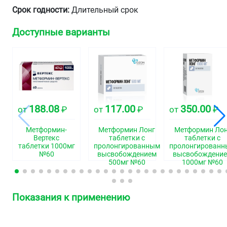
Срок годности:
Длительный срок
Доступные варианты
188.08
117.00
350.00
от
₽
от
₽
от
₽
Метформин-
Метформин Лонг
Метформин Лон
Вертекс
таблетки с
таблетки с
таблетки 1000мг
пролонгированным
пролонгирован
№60
высвобождением
высвобождени
500мг №60
1000мг №60
Показания к применению