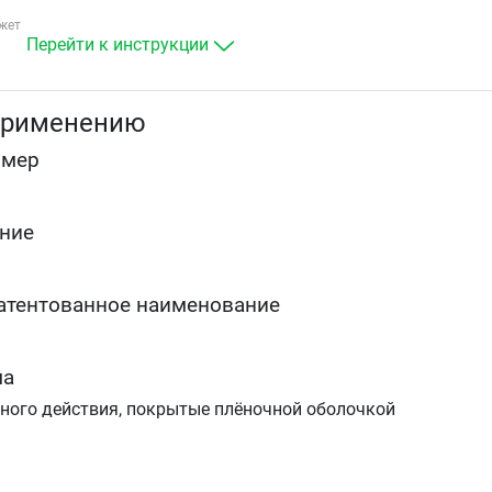
жет
Перейти к инструкции
применению
омер
ние
атентованное наименование
ма
ного действия, покрытые плёночной оболочкой