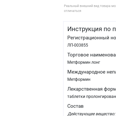
Реальный внешний вид товара мо
отличаться
Инструкция по 
Регистрационный н
ЛП-003855
Торговое наименова
Метформин лонг
Международное неп
Метформин
Лекарственная фор
таблетки пролонгирован
Состав
Дей­ству­ющее ве­щес­тво: