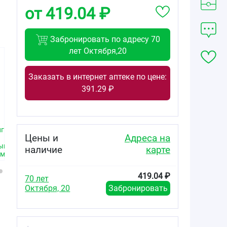
от 419.04 ₽
Забронировать по адресу 70
лет Октября,20
Заказать в интернет аптеке по цене:
391.29 ₽
395.00
165.62
87.56
от
₽
от
₽
от
₽
г
Метформин Лонг
Метформин
Метформин
Цены и
Адреса на
таблетки с
Санофи
Санофи
ным
пролонгированным
таблетки
таблетки
наличие
карте
ем
высвобождением
покрытые
покрытые
750мг №60
плёночной
плёночной
оболочкой
оболочкой
419.04 ₽
70 лет
1000мг №60
500мг №60
Октября, 20
Забронировать