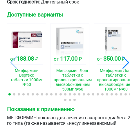
Срок годности:
Длительный срок
Доступные варианты
188.08
117.00
350.00
от
₽
от
₽
от
₽
Метформин-
Метформин Лонг
Метформин Лон
Вертекс
таблетки с
таблетки с
таблетки 1000мг
пролонгированным
пролонгирован
№60
высвобождением
высвобождени
500мг №60
1000мг №60
Показания к применению
МЕТФОРМИН показан для лечения сахарного диабета 2
го типа (также называется «инсулиннезависимый
диабет»), в особенности, у пациентов с избыточной