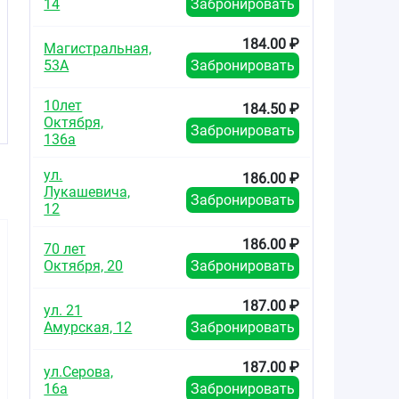
14
Забронировать
184.00 ₽
Магистральная,
53А
Забронировать
10лет
184.50 ₽
Октября,
Забронировать
136а
ул.
186.00 ₽
Лукашевича,
Забронировать
12
186.00 ₽
70 лет
Октября, 20
Забронировать
187.00 ₽
ул. 21
Амурская, 12
Забронировать
188.08
117.00
350.0
от
₽
от
₽
от
187.00 ₽
ул.Серова,
Метформин-Вертекс
Метформин Лонг
Метформи
16а
Забронировать
таблетки 1000мг
таблетки с
таблет