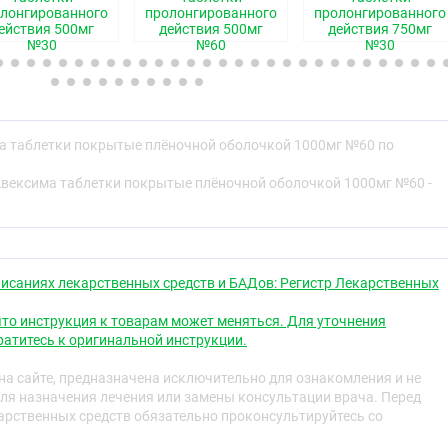
лонгированного
пролонгированного
пролонгированного
адыша
ействия 500мг
действия 500мг
действия 750мг
№30
№60
№30
авляет препарат МЕТФОРМИН и для чего его применяют.
ь перед приёмом препарата МЕТФОРМИН.
МЕТФОРМИН.
ельные реакции.
а МЕТФОРМИН.
а таблетки покрытые плёночной оболочкой 1000мг №60 по
и и прочие сведения.
вексима таблетки покрытые плёночной оболочкой 1000мг №60 -
едставляет препарат МЕТФОРМИН и для чего
одержит действующее вещество метформина
тся для лечения сахарного диабета.
исаниях лекарственных средств и БАДов: Регистр Лекарственных
носится к группе лекарственных препаратов под
то инструкция к товарам может меняться. Для уточнения
атитесь к оригинальной инструкции.
ю
а сайте, предназначена исключительно для ознакомления и не
ля назначения лечения или замены консультации врача. Перед
лечения сахарного диабета 2-го типа (также
рственных средств обязательно проконсультируйтесь со
висимый диабет»), в особенности, у пациентов с
 (ожирением), когда только с помощью диеты и