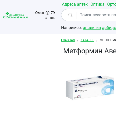
Перейти к основному содержанию
Адреса аптек
Оптика
Орт
Омск
79
аптек
Например:
анальгин
арбид
Строка навигации
ГЛАВНАЯ
КАТАЛОГ
МЕТФОРМИ
Метформин Аве