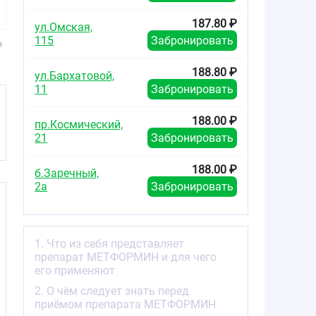
№60
пролонгированным
пролонгир
высвобождением
высвобож
187.80 ₽
ул.Омская,
500мг №60
1000мг
115
Забронировать
188.80 ₽
ул.Бархатовой,
11
Забронировать
188.00 ₽
пр.Космический,
21
Забронировать
188.00 ₽
б.Заречный,
2а
Забронировать
1. Что из себя представляет
препарат МЕТФОРМИН и для чего
его применяют
2. О чём следует знать перед
приёмом препарата МЕТФОРМИН