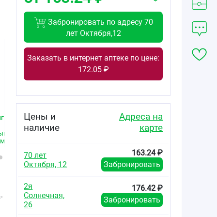
Забронировать по адресу 70
лет Октября,12
Заказать в интернет аптеке по цене:
172.05 ₽
370.00
166.43
84.69
от
₽
от
₽
от
₽
Цены и
Адреса на
г
Метформин Лонг
Метформин
Метформин
таблетки с
Санофи
Санофи
наличие
карте
ным
пролонгированным
таблетки
таблетки
ем
высвобождением
покрытые
покрытые
750мг №60
плёночной
плёночной
163.24 ₽
70 лет
оболочкой
оболочкой
Октября, 12
Забронировать
1000мг №60
500мг №60
2я
176.42 ₽
Солнечная,
-
Забронировать
26