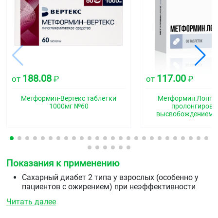
188.08
117.00
от
₽
от
₽
Метформин-Вертекс таблетки
Метформин Лонг т
1000мг №60
пролонгиров
высвобождением 
Показания к применению
Сахарный диабет 2 типа у взрослых (особенно у
пациентов с ожирением) при неэффективности
диетотерапии и физических нагрузок, в качестве
Читать далее
монотерапии или в комбинации с другими
пероральными гипогликемическими средствами