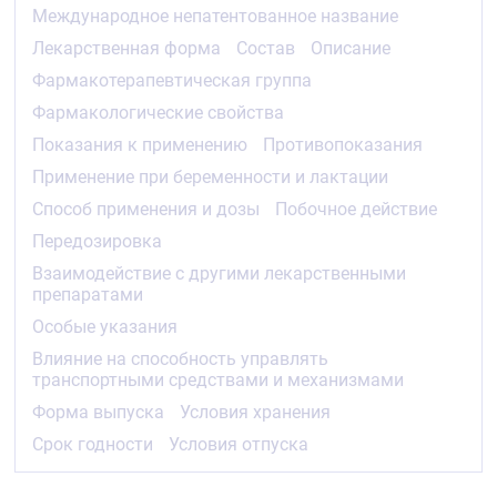
Аллергические реакции: очень редко – эритема,
Международное непатентованное название
кожный зуд, сыпь, крапивница.
Лекарственная форма
Состав
Описание
Со стороны обмена веществ: очень редко –
Фармакотерапевтическая группа
лактоацидоз (требует отмены препарата).
Фармакологические свойства
Прочие: очень редко – при длительном
Показания к применению
Противопоказания
применении развивается гиповитаминоз B12 (в
том числе мегалобластная анемия) и фолиевой
Применение при беременности и лактации
кислоты (нарушение всасывания).
Способ применения и дозы
Побочное действие
Опубликованные данные показывают, что в
ограниченной детской популяции в возрасте от 10
Передозировка
до 16 лет побочные эффекты по характеру и
Взаимодействие с другими лекарственными
тяжести схожи с таковыми у взрослых пациентов.
препаратами
Передозировка
Особые указания
Симптомы
:
Влияние на способность управлять
транспортными средствами и механизмами
при применении метформина в дозе 85 г не
Форма выпуска
Условия хранения
наблюдалось гипогликемии, однако отмечалось
развитие лактоацидоза. Ранними симптомами
Срок годности
Условия отпуска
лактоацидоза являются тошнота, рвота, диарея,
снижение температуры тела, боли в животе, боли в