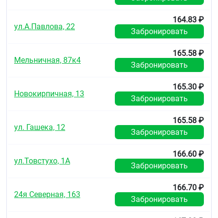
гипогликемическими средствами или
инсулином.
164.83 ₽
Сахарный диабет 2 типа у детей с 10-летнего
ул.А.Павлова, 22
Забронировать
возраста – как в качестве монотерапии, так и
в комбинации с инсулином.
Сахарный диабет 2 типа у взрослых (особенно
165.58 ₽
Мельничная, 87к4
у пациентов с ожирением) при
Забронировать
неэффективности диетотерапии и физических
нагрузок, в качестве монотерапии или в
165.30 ₽
комбинации с другими пероральными
Новокирпичная, 13
гипогликемическими средствами или
Забронировать
инсулином.
Сахарный диабет 2 типа у детей с 10-летнего
165.58 ₽
возраста – как в качестве монотерапии, так и
ул. Гашека, 12
Забронировать
в комбинации с инсулином.
Противопоказания
166.60 ₽
ул.Товстухо, 1А
Забронировать
Повышенная чувствительность к метформину
или к любому вспомогательному веществу.
Диабетический кетоацидоз, диабетическая
166.70 ₽
24я Северная, 163
прекома, кома.
Забронировать
Почечная недостаточность или нарушение
функции почек (клиренс креатинина (КК)