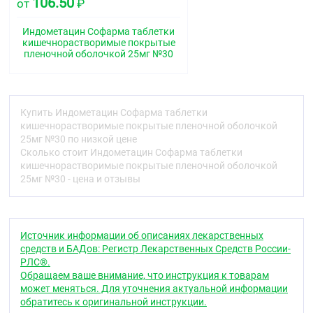
106.50
от
₽
Описание
Круглые, двояковыпуклые таблетки оранжево-
Индометацин Софарма таблетки
коричневого цвета. Вид на изломе — от белого до
кишечнорастворимые покрытые
светло-жёлтого цвета.
пленочной оболочкой 25мг №30
Фармакотерапевтическая группа
НПВП
Купить Индометацин Софарма таблетки
Код АТХ
кишечнорастворимые покрытые пленочной оболочкой
25мг №30 по низкой цене
C01EB03, S01BC01, M02AA23
Сколько стоит Индометацин Софарма таблетки
кишечнорастворимые покрытые пленочной оболочкой
Фармакологические свойства
25мг №30 - цена и отзывы
Фармакодинамика
Производное индолуксусной кислоты, оказывает
противовоспалительное, анальгетическое,
Источник информации об описаниях лекарственных
жаропонижающее и антиагрегационное действие.
средств и БАДов: Регистр Лекарственных Средств России-
Подавляет активность провоспалительных
РЛС®.
факторов, снижает агрегацию тромбоцитов.
Обращаем ваше внимание, что инструкция к товарам
Угнетая циклооксигеназу I и II, нарушает
может меняться. Для уточнения актуальной информации
метаболизм арахидоновой кислоты, уменьшает
обратитесь к оригинальной инструкции.
количество простагландинов (Pg) как в очаге