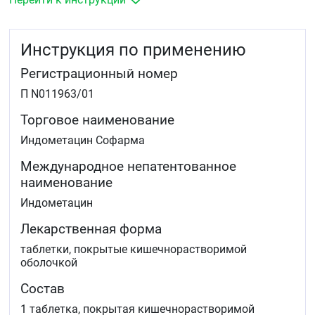
болезнь Рейтера
заболеваниях околосуставных тканей: тендиниты
бурситы тендобурситы тендовагиниты
Инструкция по применению
травмы у спортсменов
дископатии невриты плекситы радикулоневриты
Регистрационный номер
дисменорея.
П N011963/01
Торговое наименование
Индометацин Софарма
Международное непатентованное
наименование
Индометацин
Лекарственная форма
таблетки, покрытые кишечнорастворимой
оболочкой
Состав
1 таблетка, покрытая кишечнорастворимой