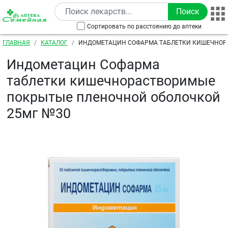
Перейти к основному содержанию
Сортировать по расстоянию до аптеки
Строка навигации
ГЛАВНАЯ
КАТАЛОГ
ИНДОМЕТАЦИН СОФАРМА ТАБЛЕТКИ КИШЕЧНОР
ПОКРЫТЫЕ ПЛЕНОЧНОЙ ОБОЛОЧКОЙ 25МГ №30
Индометацин Софарма
таблетки кишечнорастворимые
покрытые пленочной оболочкой
25мг №30