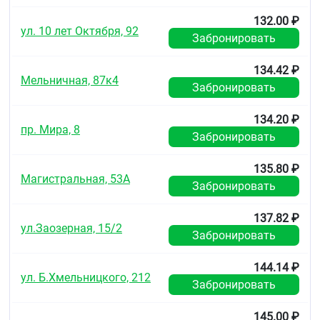
радикулоневриты
дисменорея.
132.00 ₽
ул. 10 лет Октября, 92
Забронировать
Противопоказания
Гиперчувствительность к индометацину или
134.42 ₽
любому из вспомогательных веществ
Мельничная, 87к4
Забронировать
препарата
гиперчувствительность к ацетилсалициловой
134.20 ₽
кислоте или другим нестероидным
пр. Мира, 8
противовоспалительным средствам с
Забронировать
клиническим проявлением астматического
приступа, крапивницы или ринита
135.80 ₽
язвенная болезнь желудка и 12-перстной
Магистральная, 53А
Забронировать
кишки, воспалительные заболевания
кишечника (неспецифический язвенный колит,
болезнь Крона), кровотечения (в том числе
137.82 ₽
ул.Заозерная, 15/2
внутричерепное, из органов желудочно-
Забронировать
кишечного тракта (ЖКТ)
врожденные пороки сердца (тяжёлая
144.14 ₽
коарктация аорты, атрезия легочной артерии,
ул. Б.Хмельницкого, 212
тяжёлая тетрада Фалло), период после
Забронировать
аортокоронарного шунтирования
тяжёлая сердечная недостаточность
145.00 ₽