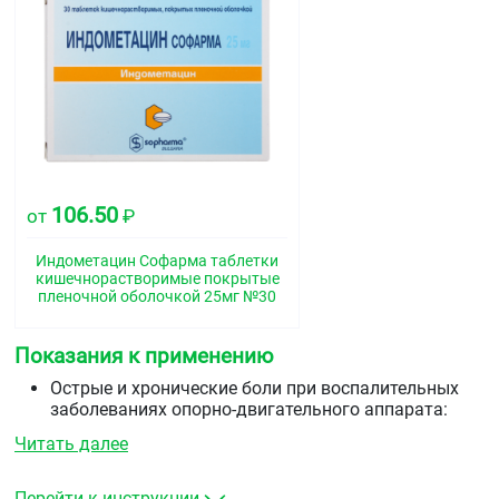
106.50
от
₽
Индометацин Софарма таблетки
кишечнорастворимые покрытые
пленочной оболочкой 25мг №30
Показания к применению
Острые и хронические боли при воспалительных
заболеваниях опорно-двигательного аппарата:
ревматоидный артрит ювенильный хронический
Читать далее
артрит анкилозирующий хронический
спондилоартрит (болезнь Бехтерева)
подагрический артрит псориатический артрит
Перейти к инструкции