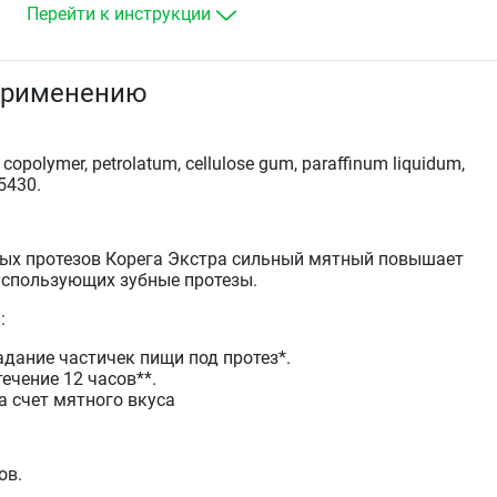
Перейти к инструкции
применению
polymer, petrolatum, cellulose gum, paraffinum liquidum,
5430.
ых протезов Корега Экстра сильный мятный повышает
использующих зубные протезы.
:
дание частичек пищи под протез*.
течение 12 часов**.
а счет мятного вкуса
ов.