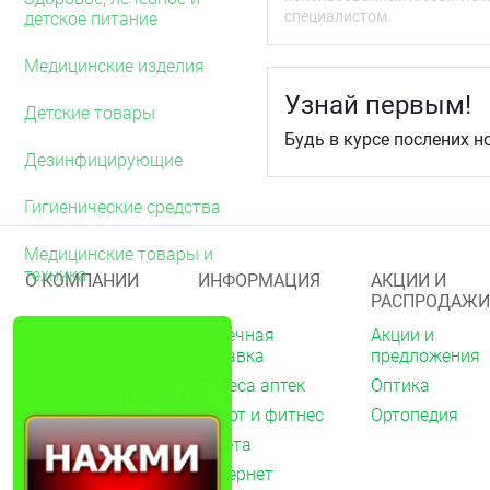
Срок годности
специалистом.
детское питание
3 года.
Медицинские изделия
Узнай первым!
Детские товары
Будь в курсе послених н
Дезинфицирующие
Гигиенические средства
Медицинские товары и
техника
О КОМПАНИИ
ИНФОРМАЦИЯ
АКЦИИ И
РАСПРОДАЖИ
О нас
Аптечная
Акции и
справка
предложения
Акции
Адреса аптек
Оптика
Архив акций
Спорт и фитнес
Ортопедия
Новости
Газета
Вакансии
Интернет
Контакты