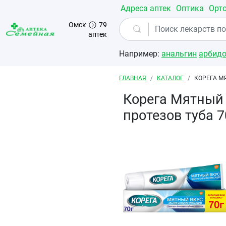
Перейти к основному содержанию
Адреса аптек
Оптика
Орт
Омск
79
аптек
Например:
анальгин
арбид
Строка навигации
ГЛАВНАЯ
КАТАЛОГ
КОРЕГА М
Корега Мятный 
протезов туба 7