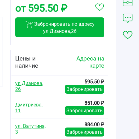
от 595.50 ₽
Забронировать по адресу
ул.Дианова,26
521.00
500.00
525.00
от
₽
от
₽
от
₽
Цены и
Адреса на
наличие
карте
Корега
Корега
Корега Мятный
нейтральный
Освежающий
вкус экстра
вкус Экстра
вкус Экстра
сильная
595.50 ₽
сильная
сильная
фиксация крем
ул.Дианова,
фиксация крем
фиксация крем
для фиксации
26
Забронировать
для фиксации
для фиксации
зубных протезов
зубных протезов
зубных протезов
туба 40г
туба 40г
туба 40г
851.00 ₽
Дмитриева,
11
Забронировать
884.00 ₽
ул. Ватутина,
3
Забронировать