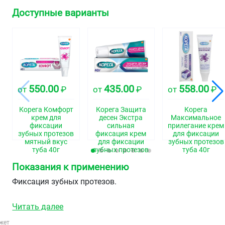
Доступные варианты
550.00
435.00
558.00
от
₽
от
₽
от
₽
Корега Комфорт
Корега Защита
Корега
крем для
десен Экстра
Максимальное
фиксации
сильная
прилегание крем
зубных протезов
фиксация крем
для фиксации
мятный вкус
для фиксации
зубных протезов
туба 40г
зубных протезов
туба 40г
туба 40г
Показания к применению
Фиксация зубных протезов.
Читать далее
жет