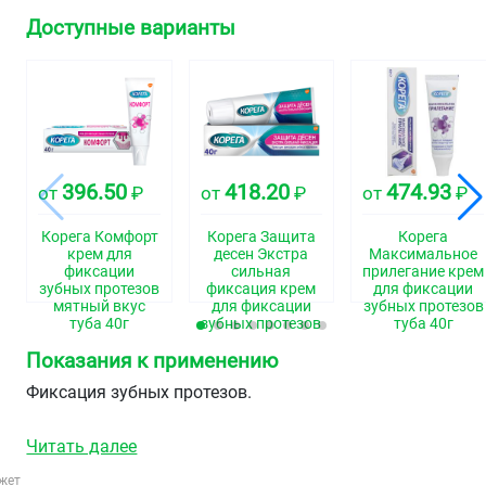
Доступные варианты
396.50
418.20
474.93
от
₽
от
₽
от
₽
Корега Комфорт
Корега Защита
Корега
крем для
десен Экстра
Максимальное
фиксации
сильная
прилегание крем
зубных протезов
фиксация крем
для фиксации
мятный вкус
для фиксации
зубных протезов
туба 40г
зубных протезов
туба 40г
туба 40г
Показания к применению
Фиксация зубных протезов.
Читать далее
жет