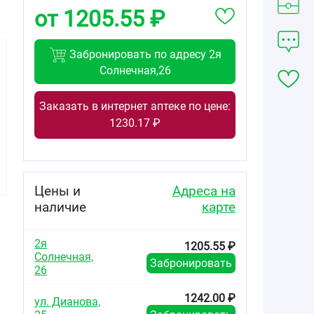
от 1205.55 ₽
Забронировать по адресу 2я
Солнечная,26
Заказать в интернет аптеке по цене:
442.85
500.00
446.25
1230.17 ₽
от
₽
от
₽
от
₽
Корега
Корега
Корега Мятный
нейтральный
Освежающий
вкус экстра
вкус Экстра
вкус Экстра
сильная
сильная
сильная
фиксация крем
Цены и
Адреса на
фиксация крем
фиксация крем
для фиксации
наличие
карте
для фиксации
для фиксации
зубных протезов
зубных протезов
зубных протезов
туба 40г
туба 40г
туба 40г
2я
1205.55 ₽
Солнечная,
Забронировать
26
1242.00 ₽
ул. Дианова,