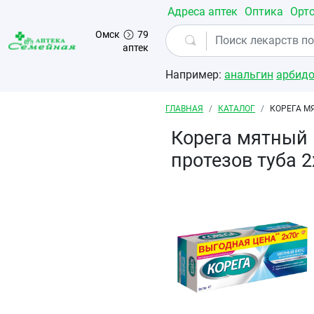
Перейти к основному содержанию
Адреса аптек
Оптика
Орт
Омск
79
аптек
Например:
анальгин
арбид
Строка навигации
ГЛАВНАЯ
КАТАЛОГ
КОРЕГА М
Корега мятный 
протезов туба 2