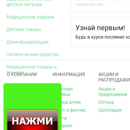
Противопоказани
детское питание
специалистом.
Индивидуальная непере
Медицинские изделия
Особые условия
Узнай первым!
Детские товары
Некоторые люди могут б
необычных или неприят
Будь в курсе послених н
крема и проконсультиро
Дезинфицирующие
небольших количеств кре
применению, безвредно.
Гигиенические средства
Условия хранения
Медицинские товары и
Хранить при температуре
техника
О КОМПАНИИ
ИНФОРМАЦИЯ
АКЦИИ И
РАСПРОДАЖИ
Срок годности
О нас
Аптечная
Акции и
3 года.
справка
предложения
Акции
Адреса аптек
Оптика
Архив акций
Спорт и фитнес
Ортопедия
Новости
Газета
Вакансии
Интернет
Контакты