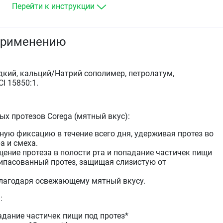
Перейти к инструкции
применению
кий, кальций/Натрий сополимер, петролатум,
CI 15850:1.
х протезов Сorega (мятный вкус):
ную фиксацию в течение всего дня, удерживая протез во
а и смеха.
ение протеза в полости рта и попадание частичек пищи
ипасованный протез, защищая слизистую от
лагодаря освежающему мятный вкусу.
:
дание частичек пищи под протез*